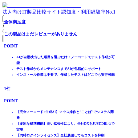
法人向けIT製品比較サイト
認知度・利用経験率No.1
ローコード開発プラットフォーム
部品組み立て型の純国産ローコード開発プラットフォーム
完全ノーコード×生成AIでDX推進！ JUST.DB 【無料トラ
全体満足度
資料請求リスト
イアル可能】
0
件
全体満足度
全体満足度
この製品はまだレビューがありません
無料資料請求フォームへ
全体満足度
☆☆☆☆☆
☆☆☆☆☆
POINT
ホーム
★★★★★
★★★★★
☆☆☆☆☆
製品を探す
AIが自動検出した項目を選ぶだけ！ノーコードでテスト作成が可
3.9
3.5
★★★★★
ランキングから探す
能
5
記事を読む
テスト作成からメンテナンスまでAIが包括的にサポート
インストール作業は不要で、作成したテストはどこでも実行可能
はじめての方へ
15
10
件
件
掲載について
ITトレンドへの掲載
1
件
POINT
POINT
イベントでリード獲得
POINT
動画で学ぶ
【クロスプラットフォーム】ワンソース・マルチデバイス
EOL(サポート終了)を気にせず長く使える開発基盤
基幹業務システムの運用基盤としてグローバルで40年の実績
部品活用で高品質・標準化されたシステム開発
【完全ノーコード×生成AI】マウス操作と"ことば"でシステム開
IT製品比較TOP
【超高速開発！】CやJavaの10倍の開発生産性
開発から運用保守まで支え、継続改善と内製化を実現
発
設計開発
【多彩な標準機能】高い拡張性により、全社DXをJUST.DB1つで
開発ツール
実現
IoTSimulator
【同時ログインライセンス】全社展開してもコストを抑制