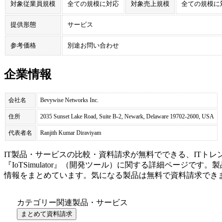
対象従業員規模
全ての規模に対応
対象売上規模
全ての規模に
提供形態
サービス
参考価格
別途お問い合わせ
企業情報
会社名
Bevywise Networks Inc.
住所
2035 Sunset Lake Road, Suite B-2, Newark, Delaware 19702-2600, USA
代表者名
Ranjith Kumar Diraviyam
IT製品・サービスの比較・資料請求が無料でできる、ITトレ
『
IoTSimulator
』（
開発ツール
）に関する詳細ページです。製
情報をまとめています。気になる製品は無料で資料請求でき
カテゴリー関連製品・サービス
まとめて資料請求