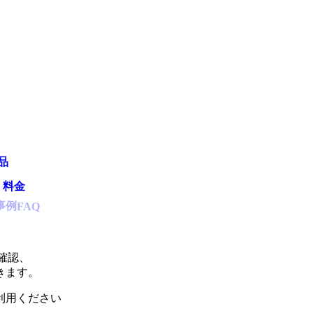
品
・料金
事例
FAQ
確認、
きます。
利用ください