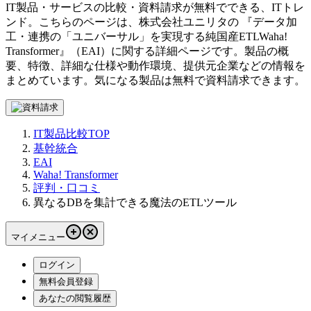
IT製品・サービスの比較・資料請求が無料でできる、ITトレ
ンド。こちらのページは、
株式会社ユニリタ
の 『
データ加
工・連携の「ユニバーサル」を実現する純国産ETL
Waha!
Transformer
』（
EAI
）に関する詳細ページです。製品の概
要、特徴、詳細な仕様や動作環境、提供元企業などの情報を
まとめています。気になる製品は無料で資料請求できます。
IT製品比較TOP
基幹統合
EAI
Waha! Transformer
評判・口コミ
異なるDBを集計できる魔法のETLツール
マイメニュー
ログイン
無料会員登録
あなたの閲覧履歴