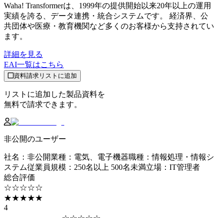
Waha! Transformerは、1999年の提供開始以来20年以上の運用
実績を誇る、データ連携・統合システムです。 経済界、公
共団体や医療・教育機関など多くのお客様から支持されてい
ます。
詳細を見る
EAI
一覧はこちら
資料請求リストに追加
リストに追加した製品資料を
無料で請求できます。
非公開のユーザー
社名
：
非公開
業種
：
電気、電子機器
職種
：
情報処理・情報シ
ステム
従業員規模
：
250名以上 500名未満
立場
：
IT管理者
総合評価
☆☆☆☆☆
★★★★★
4