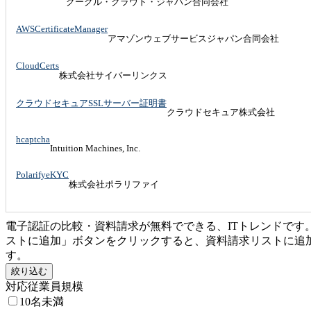
グーグル・クラウド・ジャパン合同会社
AWSCertificateManager
アマゾンウェブサービスジャパン合同会社
CloudCerts
株式会社サイバーリンクス
クラウドセキュアSSLサーバー証明書
クラウドセキュア株式会社
hcaptcha
Intuition Machines, Inc.
PolarifyeKYC
株式会社ポラリファイ
電子認証の比較・資料請求が無料でできる、ITトレンドで
ストに追加」ボタンをクリックすると、資料請求リストに追
す。
絞り込む
対応従業員規模
10名未満