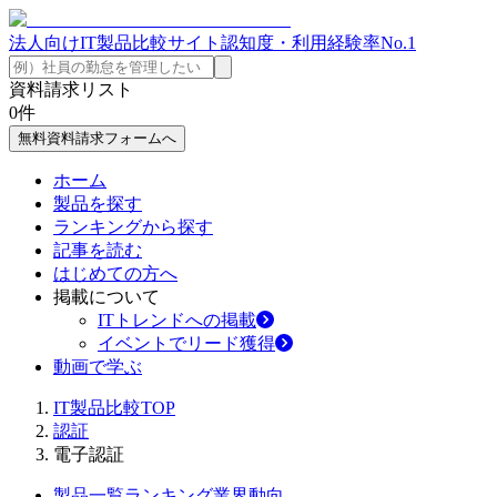
法人向けIT製品比較サイト
認知度・利用経験率No.1
資料請求リスト
0
件
無料資料請求フォームへ
ホーム
製品を探す
ランキングから探す
記事を読む
はじめての方へ
掲載について
ITトレンドへの掲載
イベントでリード獲得
動画で学ぶ
IT製品比較TOP
認証
電子認証
製品一覧
ランキング
業界動向