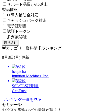
サポート品質が3.5以上
製品情報
IT導入補助金対応
キャッシュバック対応
電子証明書
認証トークン
多要素認証
絞り込む
カテゴリー資料請求ランキング
8月3日(月) 更新
hcaptcha
Intuition Machines, Inc.
SSL/TLS証明書
GeoTrust
ランキング一覧を見る
セミナー
や
お役立ち資料
などの情報が届く！