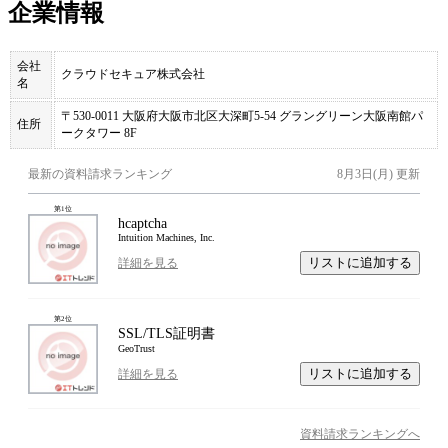
企業情報
会社
クラウドセキュア株式会社
名
〒530-0011 大阪府大阪市北区大深町5-54 グラングリーン大阪南館パ
住所
ークタワー 8F
最新の資料請求ランキング
8月3日(月)
更新
第
1
位
hcaptcha
Intuition Machines, Inc.
リストに追加する
詳細を見る
第
2
位
SSL/TLS証明書
GeoTrust
リストに追加する
詳細を見る
資料請求ランキングへ