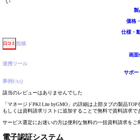
い
製
価格
仕様・
投稿
口コミ
画面
連携ツール
サポー
事例
FAQ
該当のレビューはありませんでした
「
マネージドPKI Lite byGMO
」の詳細は上部タブの製品TOP
もしくは資料請求リストに追加することで無料で資料請求で
サービス選定にお迷いの方は便利な無料の一括資料請求をご
電子認証システム