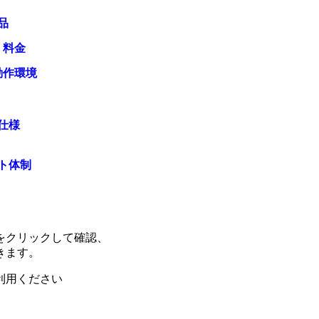
品
・料金
動作環境
仕様
ト体制
をクリックして確認、
きます。
利用ください