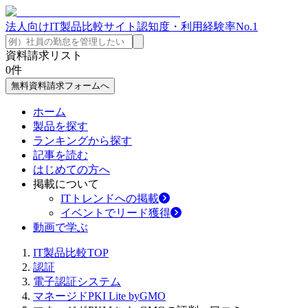
法人向けIT製品比較サイト
認知度・利用経験率No.1
資料請求リスト
0
件
無料資料請求フォームへ
ホーム
製品を探す
ランキングから探す
記事を読む
はじめての方へ
掲載について
ITトレンドへの掲載
イベントでリード獲得
動画で学ぶ
IT製品比較TOP
認証
電子認証システム
マネージドPKI Lite byGMO