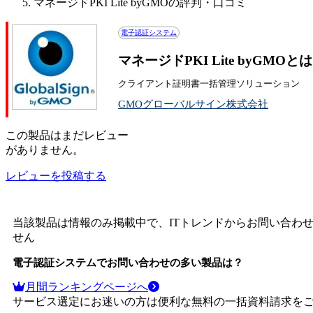
マネージドPKI Lite byGMOの評判・口コミ
電子認証システム
マネージドPKI Lite byGM
クライアント証明書一括管理ソリューション
GMOグローバルサイン株式会社
この
製品
はまだレビュー
がありません。
レビューを投稿する
当該製品は情報のみ掲載中で、ITトレンドからお問い合わ
せん
電子認証システム
でお問い合わせの多い製品は？
月間ランキングページへ
サービス選定にお迷いの方は便利な無料の一括資料請求を