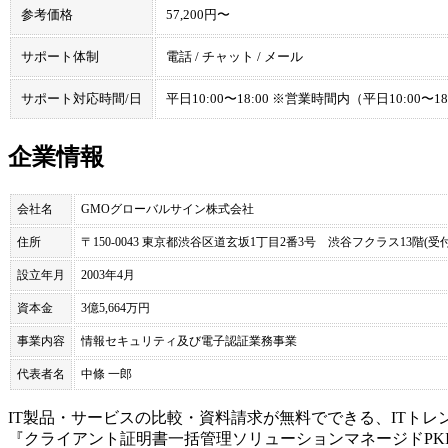
参考価格
57,200円〜
サポート体制
電話 / チャット / メール
サポート対応時間/日
平日10:00〜18:00 ※営業時間内（平日10:
企業情報
会社名
GMOグローバルサイン株式会社
住所
〒150-0043 東京都渋谷区道玄坂1丁目2番3号 渋谷フクラス13階(受付
設立年月
2003年4月
資本金
3億5,664万円
事業内容
情報セキュリティ及び電子認証業務事業
代表者名
中條 一郎
IT製品・サービスの比較・資料請求が無料でできる、ITトレ
『
クライアント証明書一括管理ソリューション
マネージドPKI L