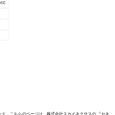
対応
ンド。こちらのページは、
株式会社スカイネクサス
の 『
セキ