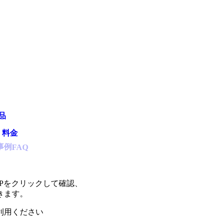
品
・料金
事例
FAQ
Pをクリックして確認、
きます。
利用ください