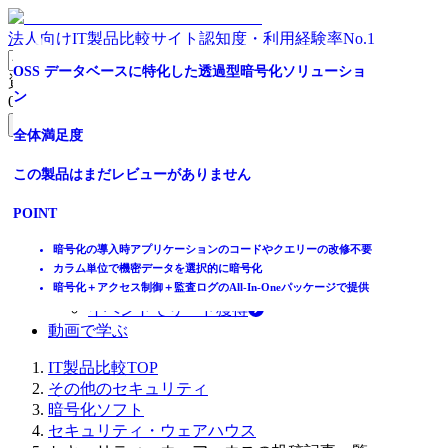
法人向けIT製品比較サイト
認知度・利用経験率No.1
Oracle/Microsoft SQL Server専用のDB暗号化ソリューショ
OSS データベースに特化した透過型暗号化ソリューショ
資料請求リスト
ン
ン
0
件
無料資料請求フォームへ
全体満足度
全体満足度
ホーム
この製品はまだレビューがありません
この製品はまだレビューがありません
製品を探す
ランキングから探す
POINT
POINT
記事を読む
はじめての方へ
既存データベースに後付けでクエリー変更せずに導入可能
暗号化の導入時アプリケーションのコードやクエリーの改修不要
掲載について
選択的暗号化を実現しデータベースの機密性と可用性を両立
カラム単位で機密データを選択的に暗号化
ITトレンドへの掲載
暗号化＋アクセス制御＋監査ログのAll-In-Oneパッケージで提供
暗号化＋アクセス制御＋監査ログのAll-In-Oneパッケージで提供
イベントでリード獲得
動画で学ぶ
IT製品比較TOP
その他のセキュリティ
暗号化ソフト
セキュリティ・ウェアハウス