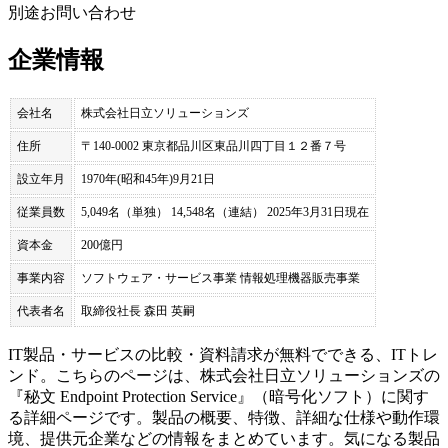
別途お問い合わせ
企業情報
会社名
株式会社日立ソリューションズ
住所
〒140-0002 東京都品川区東品川四丁目１２番７号
設立年月
1970年(昭和45年)9月21日
従業員数
5,049名（単独） 14,548名（連結） 2025年3月31日現在
資本金
200億円
事業内容
ソフトウェア・サービス事業 情報処理機器販売事業
代表者名
取締役社長 森田 英嗣
IT製品・サービスの比較・資料請求が無料でできる、ITトレ
ンド。こちらのページは、
株式会社日立ソリューションズ
の
『
秘文 Endpoint Protection Service
』（
暗号化ソフト
）に関す
る詳細ページです。製品の概要、特徴、詳細な仕様や動作環
境、提供元企業などの情報をまとめています。気になる製品