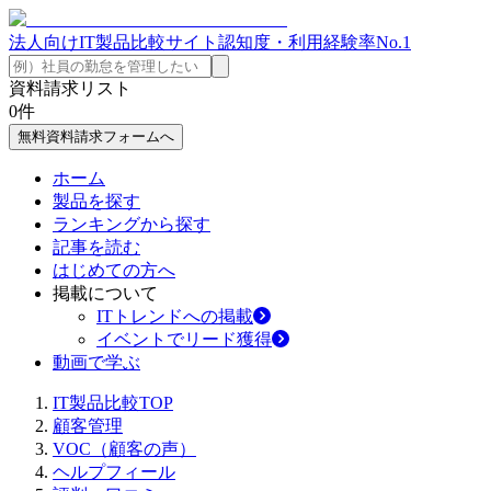
法人向けIT製品比較サイト
認知度・利用経験率No.1
資料請求リスト
0
件
無料資料請求フォームへ
ホーム
製品を探す
ランキングから探す
記事を読む
はじめての方へ
掲載について
ITトレンドへの掲載
イベントでリード獲得
動画で学ぶ
IT製品比較TOP
顧客管理
VOC（顧客の声）
ヘルプフィール