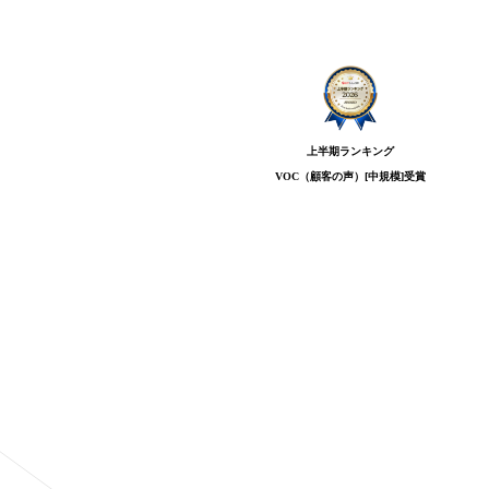
上半期ランキング
VOC（顧客の声）[中規模]
受賞