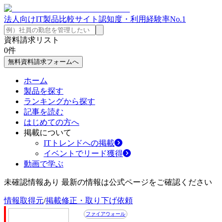
法人向けIT製品比較サイト
認知度・利用経験率No.1
資料請求リスト
0
件
無料資料請求フォームへ
ホーム
製品を探す
ランキングから探す
記事を読む
はじめての方へ
掲載について
ITトレンドへの掲載
イベントでリード獲得
動画で学ぶ
未確認情報あり 最新の情報は公式ページをご確認ください
情報取得元
/
掲載修正・取り下げ依頼
ファイアウォール