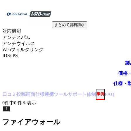
まとめて資料請求
対応機能
アンチスパム
アンチウイルス
Webフィルタリング
IDS/IPS
製
価格
仕様・
口コミ
投稿
画面仕様
連携ツール
サポート体制
事例
FAQ
0
件中
0
件
を表示
1
ファイアウォール