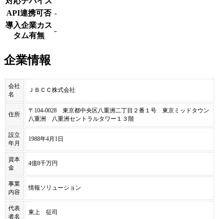
対応デバイス
API連携可否
-
導入企業カス
-
タム有無
企業情報
会社
ＪＢＣＣ株式会社
名
〒104-0028 東京都中央区八重洲二丁目２番１号 東京ミッドタウン
住所
八重洲 八重洲セントラルタワー１３階
設立
1988年4月1日
年月
資本
4億8千万円
金
事業
情報ソリューション
内容
代表
東上 征司
者名