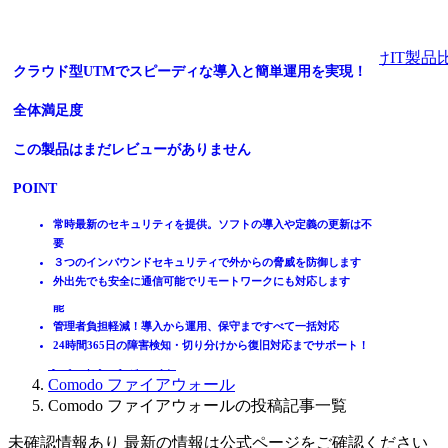
法人向けIT製品
ファイアウォールの構築、運用、保守まで対応
クラウド型UTMでスピーディな導入と簡単運用を実現！
全体満足度
全体満足度
ホーム
製品を探す
☆☆☆☆☆
★★★★★
この製品はまだレビューがありません
3.7
ランキングから探す
記事を読む
POINT
はじめての方へ
9
件
掲載について
常時最新のセキュリティを提供。ソフトの導入や定義の更新は不
ITトレンドへの掲載
要
POINT
イベントでリード獲得
３つのインバウンドセキュリティで外からの脅威を防御します
外出先でも安全に通信可能でリモートワークにも対応します
動画で学ぶ
業界最多クラスのセキュリティ機能の中から独自のカスタムが可
能
IT製品比較TOP
管理者負担軽減！導入から運用、保守まですべて一括対応
ネットワークセキュリティ
24時間365日の障害検知・切り分けから復旧対応までサポート！
ファイアウォール
Comodo ファイアウォール
Comodo ファイアウォールの投稿記事一覧
未確認情報あり 最新の情報は公式ページをご確認ください