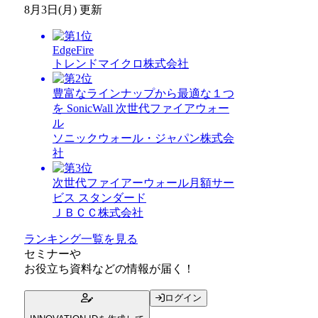
8月3日(月) 更新
EdgeFire
トレンドマイクロ株式会社
豊富なラインナップから最適な１つ
を SonicWall 次世代ファイアウォー
ル
ソニックウォール・ジャパン株式会
社
次世代ファイアーウォール月額サー
ビス スタンダード
ＪＢＣＣ株式会社
ランキング一覧を見る
セミナー
や
お役立ち資料
などの情報が届く！
ログイン