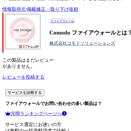
情報取得元
/
掲載修正・取り下げ依頼
ファイアウォール
Comodo ファイアウォールと
株式会社コモドソリューションズ
この
製品
はまだレビュー
がありません。
レビューを投稿する
サービスを診断する
ファイアウォール
でお問い合わせの多い製品は？
月間ランキングページへ
サービス選定にお迷いの方
は無料の一括資料請求で比較！