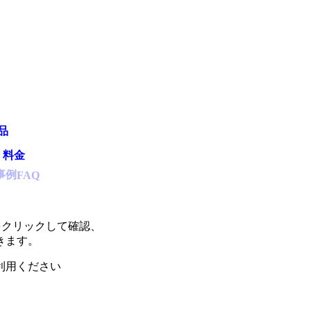
品
・料金
事例
FAQ
をクリックして確認、
きます。
利用ください