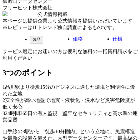
御殿山データセンター
フリービット株式会社
公式情報掲載
本ページは提供企業より公式情報を提供いただいています。
※レビューはITトレンド独自調査によるものです。
価格
仕様
製品
サービス選定にお迷いの方は便利な無料の一括資料請求をご
利用ください
3つのポイント
1
品川駅より徒歩15分のビジネスに適した環境と利便性に優
れた立地
2
安全性が高い地盤で地震・液状化・浸水など災害危険度が
低く安心
3
24時間365日の有人監視！堅牢なセキュリティと高水準の運
営品質
山手線の3駅から「徒歩10分圏内」という立地に、免震構造
や最新の設備を備えた、大型データセンターです。最高級の