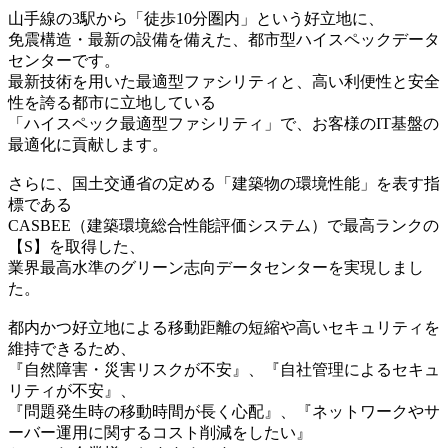
山手線の3駅から「徒歩10分圏内」という好立地に、
免震構造・最新の設備を備えた、都市型ハイスペックデータ
センターです。
最新技術を用いた最適型ファシリティと、高い利便性と安全
性を誇る都市に立地している
「ハイスペック最適型ファシリティ」で、お客様のIT基盤の
最適化に貢献します。
さらに、国土交通省の定める「建築物の環境性能」を表す指
標である
CASBEE（建築環境総合性能評価システム）で最高ランクの
【S】を取得した、
業界最高水準のグリーン志向データセンターを実現しまし
た。
都内かつ好立地による移動距離の短縮や高いセキュリティを
維持できるため、
『自然障害・災害リスクが不安』、『自社管理によるセキュ
リティが不安』、
『問題発生時の移動時間が長く心配』、『ネットワークやサ
ーバー運用に関するコスト削減をしたい』