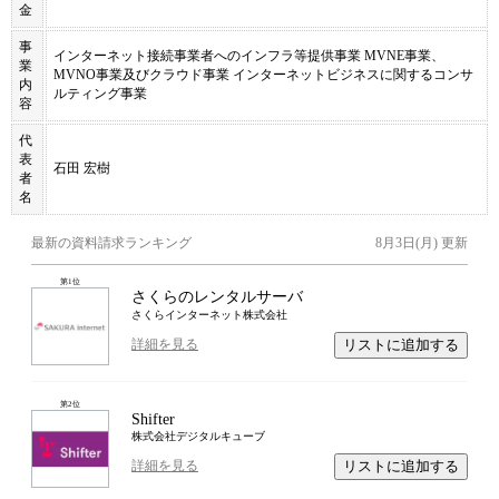
金
事
インターネット接続事業者へのインフラ等提供事業 MVNE事業、
業
MVNO事業及びクラウド事業 インターネットビジネスに関するコンサ
内
ルティング事業
容
代
表
石田 宏樹
者
名
最新の資料請求ランキング
8月3日(月)
更新
第
1
位
さくらのレンタルサーバ
さくらインターネット株式会社
リストに追加する
詳細を見る
第
2
位
Shifter
株式会社デジタルキューブ
リストに追加する
詳細を見る