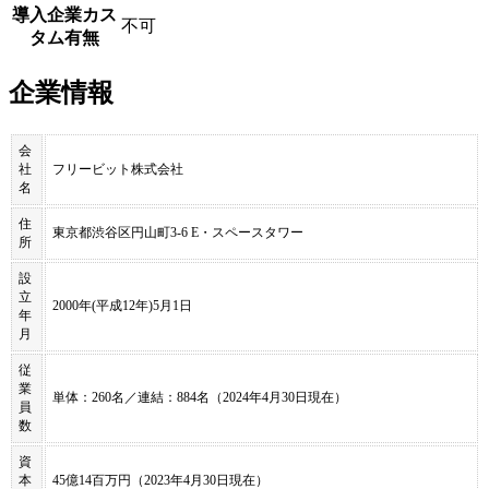
導入企業カス
不可
タム有無
企業情報
会
社
フリービット株式会社
名
住
東京都渋谷区円山町3-6 E・スペースタワー
所
設
立
2000年(平成12年)5月1日
年
月
従
業
単体：260名／連結：884名（2024年4月30日現在）
員
数
資
本
45億14百万円（2023年4月30日現在）