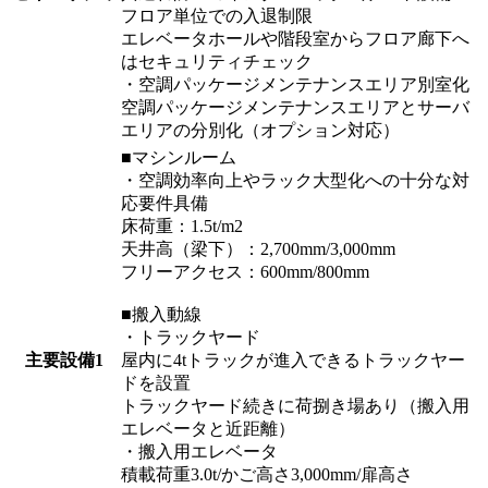
フロア単位での入退制限
エレベータホールや階段室からフロア廊下へ
はセキュリティチェック
・空調パッケージメンテナンスエリア別室化
空調パッケージメンテナンスエリアとサーバ
エリアの分別化（オプション対応）
■マシンルーム
・空調効率向上やラック大型化への十分な対
応要件具備
床荷重：1.5t/m2
天井高（梁下）：2,700mm/3,000mm
フリーアクセス：600mm/800mm
■搬入動線
・トラックヤード
主要設備1
屋内に4tトラックが進入できるトラックヤー
ドを設置
トラックヤード続きに荷捌き場あり（搬入用
エレベータと近距離）
・搬入用エレベータ
積載荷重3.0t/かご高さ3,000mm/扉高さ