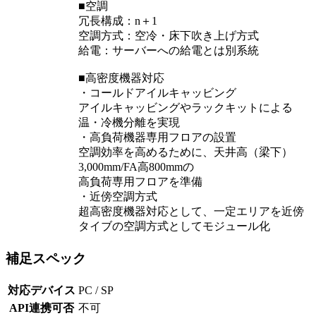
■空調
冗長構成：n＋1
空調方式：空冷・床下吹き上げ方式
給電：サーバーへの給電とは別系統
■高密度機器対応
・コールドアイルキャッビング
アイルキャッビングやラックキットによる
温・冷機分離を実現
・高負荷機器専用フロアの設置
空調効率を高めるために、天井高（梁下）
3,000mm/FA高800mmの
高負荷専用フロアを準備
・近傍空調方式
超高密度機器対応として、一定エリアを近傍
タイブの空調方式としてモジュール化
補足スペック
対応デバイス
PC / SP
API連携可否
不可