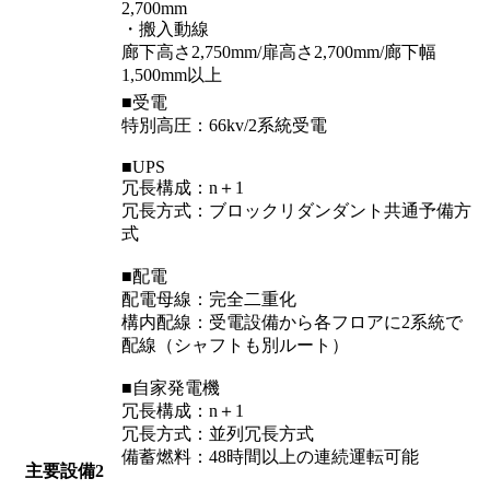
2,700mm
・搬入動線
廊下高さ2,750mm/扉高さ2,700mm/廊下幅
1,500mm以上
■受電
特別高圧：66kv/2系統受電
■UPS
冗長構成：n＋1
冗長方式：ブロックリダンダント共通予備方
式
■配電
配電母線：完全二重化
構内配線：受電設備から各フロアに2系統で
配線（シャフトも別ルート）
■自家発電機
冗長構成：n＋1
冗長方式：並列冗長方式
備蓄燃料：48時間以上の連続運転可能
主要設備2