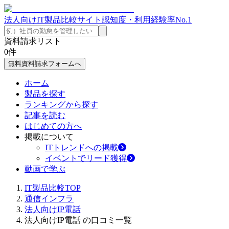
法人向けIT製品比較サイト
認知度・利用経験率No.1
資料請求リスト
0
件
無料資料請求フォームへ
ホーム
製品を探す
ランキングから探す
記事を読む
はじめての方へ
掲載について
ITトレンドへの掲載
イベントでリード獲得
動画で学ぶ
IT製品比較TOP
通信インフラ
法人向けIP電話
法人向けIP電話 の口コミ一覧