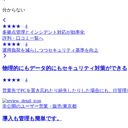
分からない
☆☆☆☆☆
★★★★★
4
多拠点管理とインシデント対応が効率化
評判・口コミ一覧へ
☆☆☆☆☆
★★★★★
4
運用負荷を減らしつつセキュリティ基準を向上
物理的にもデータ的にもセキュリティ対策ができる
☆☆☆☆☆
★★★★★
4
営業先でPCを置き忘れたり紛失したりした場合にも、IT管理
非公開のユーザー
営業・販売
/
東京都
導入も管理も簡単です。