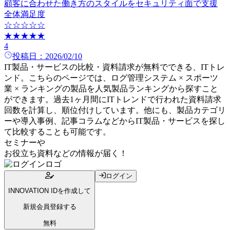
顧客に合わせた働き方のスタイルをセキュリティ面で支援
全体満足度
☆☆☆☆☆
★★★★★
4
投稿日：
2026/02/10
IT製品・サービスの比較・資料請求が無料でできる、ITトレ
ンド。こちらのページでは、
ログ管理システム × スポーツ
業 × ランキング
の
製品
を人気
製品
ランキングから探すこと
ができます。過去1ヶ月間にITトレンドで行われた資料請求
回数を計算し、順位付けしています。他にも、製品カテゴリ
ーや導入事例、記事コラムなどからIT製品・サービスを探し
て比較することも可能です。
セミナー
や
お役立ち資料
などの情報が届く！
ログイン
INNOVATION IDを作成して
新規会員登録する
無料