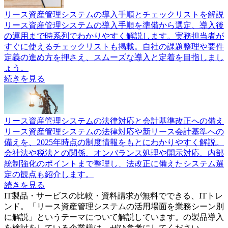
リース資産管理システムの導入手順とチェックリストを解説
リース資産管理システムの導入手順を準備から選定、導入後
の運用まで時系列でわかりやすく解説します。実務担当者が
すぐに使えるチェックリストも掲載。自社の課題整理や要件
定義の進め方を押さえ、スムーズな導入と定着を目指しまし
ょう。
続きを見る
リース資産管理システムの法律対応と会計基準改正への備え
リース資産管理システムの法律対応や新リース会計基準への
備えを、2025年時点の制度情報をもとにわかりやすく解説。
会社法や税法との関係、オンバランス処理や開示対応、内部
統制強化のポイントまで整理し、法改正に備えたシステム選
定の観点も紹介します。
続きを見る
IT製品・サービスの比較・資料請求が無料でできる、ITトレ
ンド。「
リース資産管理システムの活用場面を業務シーン別
に解説
」というテーマについて解説しています。
の製品導入
を検討をしている企業様は、ぜひ参考にしてください。