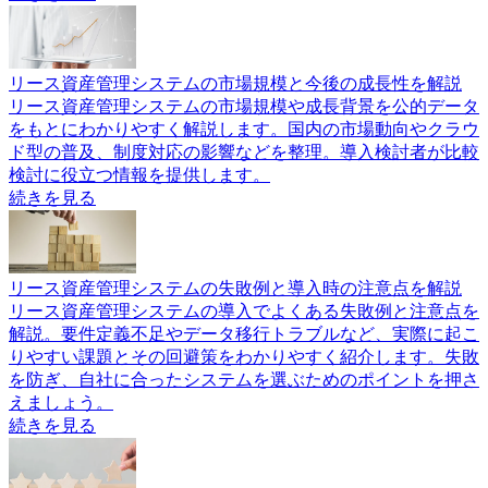
リース資産管理システムの市場規模と今後の成長性を解説
リース資産管理システムの市場規模や成長背景を公的データ
をもとにわかりやすく解説します。国内の市場動向やクラウ
ド型の普及、制度対応の影響などを整理。導入検討者が比較
検討に役立つ情報を提供します。
続きを見る
リース資産管理システムの失敗例と導入時の注意点を解説
リース資産管理システムの導入でよくある失敗例と注意点を
解説。要件定義不足やデータ移行トラブルなど、実際に起こ
りやすい課題とその回避策をわかりやすく紹介します。失敗
を防ぎ、自社に合ったシステムを選ぶためのポイントを押さ
えましょう。
続きを見る