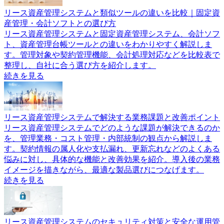
リース資産管理システムと類似ツールの違いを比較｜固定資
産管理・会計ソフトとの選び方
リース資産管理システムと固定資産管理システム、会計ソフ
ト、資産管理台帳ツールとの違いをわかりやすく解説しま
す。管理対象や契約管理機能、会計処理対応などを比較表で
整理し、自社に合う選び方を紹介します。
続きを見る
リース資産管理システムで解決する業務課題と改善ポイント
リース資産管理システムでどのような課題が解決できるのか
を、管理業務・コスト管理・内部統制の観点から解説しま
す。契約情報の属人化や支払漏れ、更新忘れなどのよくある
悩みに対し、具体的な機能と改善効果を紹介。導入後の業務
イメージを描きながら、最適な製品選びにつなげます。
続きを見る
リース資産管理システムのセキュリティ対策と安全な運用管