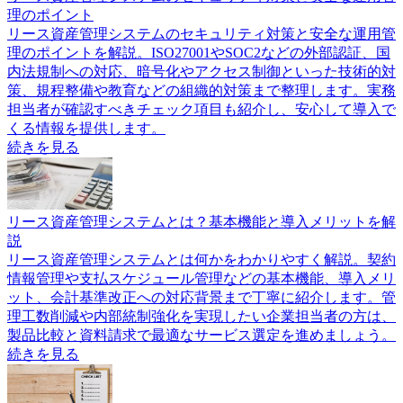
理のポイント
リース資産管理システムのセキュリティ対策と安全な運用管
理のポイントを解説。ISO27001やSOC2などの外部認証、国
内法規制への対応、暗号化やアクセス制御といった技術的対
策、規程整備や教育などの組織的対策まで整理します。実務
担当者が確認すべきチェック項目も紹介し、安心して導入で
くる情報を提供します。
続きを見る
リース資産管理システムとは？基本機能と導入メリットを解
説
リース資産管理システムとは何かをわかりやすく解説。契約
情報管理や支払スケジュール管理などの基本機能、導入メリ
ット、会計基準改正への対応背景まで丁寧に紹介します。管
理工数削減や内部統制強化を実現したい企業担当者の方は、
製品比較と資料請求で最適なサービス選定を進めましょう。
続きを見る