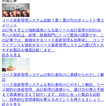
関連記事
リース資産管理システム比較７選！選び方のポイントと導入
メリット
2027年４月より強制適用となる新リース会計基準やIFRS16
号への対応は、経理・財務部門にとって緊急の課題です。こ
の記事では、複雑化するリース資産管理を効率化し、コンプ
ライアンスを強化するリース資産管理システムの選び方とお
すすめ製品を徹底比較します。
続きを見る
リース資産管理システムの初心者向けに基礎からやさしく解
説
リース資産管理システムを初心者向けにやさしく解説。リー
ス契約や資産管理、会計処理の基礎から、選び方や導入手順
まで具体例を交えて紹介します。自社に合った製品を比較
し、効率的な管理体制を整えるポイントを押さえましょう。
続きを見る