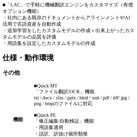
■「LAC」で手軽に機械翻訳エンジンをカスタマイズ（有償
オプション機能）
・社内にある既存のドキュメントからアラインメントやAI
活用で言語資産を自動作成
・追加学習をしたカスタムモデルの作成＋出来上がったカス
タムモデルの品質を評価
・用語集を設定したカスタムモデルの作成
仕様・動作環境
その他
■Quick MT
「ファイル翻訳/OCR」機能
txt / docx / xlsx / pptx / html / xml / pdf / tiff/ jpg /
png / bmpのファイルに対応
■Quick PE
機能
「修正編集/自動検証」機能
・用語集適用
・誤訳、訳抜け個所類推