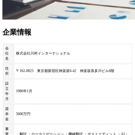
企業情報
会
社
株式会社川村インターナショナル
名
住
〒162-0825 東京都新宿区神楽坂6-42 神楽坂喜多川ビル6階
所
設
立
1986年1月
年
月
資
本
5000万円
金
事
業
・翻訳 ・ローカリゼーション ・機械翻訳 ・ポストエディット ・AI・