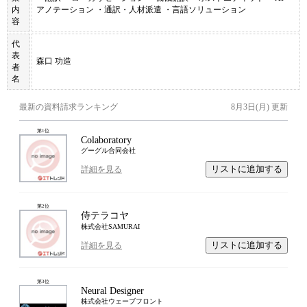
内
アノテーション ・通訳・人材派遣 ・言語ソリューション
容
代
表
森口 功造
者
名
最新の資料請求ランキング
8月3日(月)
更新
第
1
位
Colaboratory
グーグル合同会社
リストに追加する
詳細を見る
第
2
位
侍テラコヤ
株式会社SAMURAI
リストに追加する
詳細を見る
第
3
位
Neural Designer
株式会社ウェーブフロント