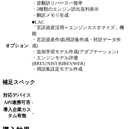
・逆翻訳リバース一致率
・2種類のエンジン訳出並列表示
・翻訳メモリ生成
■LAC
「言語資産活用＋エンジンカスタマイズ」機
能
・言語資産作成(用語集作成・対訳データ作
オプション
成)
・追加学習モデル作成(アダプテーション)
・エンジンモデル評価
(BREU/NIST/RIBES/WER)
・用語集設定モデル作成
補足スペック
対応デバイス
API連携可否
-
導入企業カス
-
タム有無