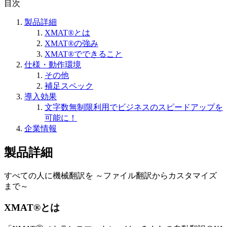
目次
製品詳細
XMAT®とは
XMAT®の強み
XMAT®でできること
仕様・動作環境
その他
補足スペック
導入効果
文字数無制限利用でビジネスのスピードアップを
可能に！
企業情報
製品詳細
すべての人に機械翻訳を ～ファイル翻訳からカスタマイズ
まで～
XMAT®とは