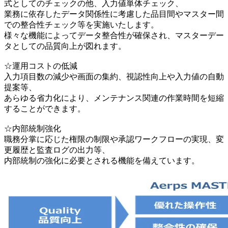
式としてのチェックの他、入力値単体チェック、
業務に依存したデータ関係性に考慮した品⽬間やマスター間
での整合性チェック等を実施いたします。
様々な機能によってデータ整合性が確保され、マスターデー
タとしての品質向上が図れます。
☆運⽤コストの低減
入力項目数の減少や画⾯の集約、視認性向上や入力値の自動
提案等、
あらゆる省力化により、メンテナンス関連の作業時間を短縮
することができます。
☆内部統制強化
職務分掌に応じた権限の制限や承認ワークフローの実現、変
更履歴と監査ログの出力等、
内部統制の強化に必要とされる機能を備えています。