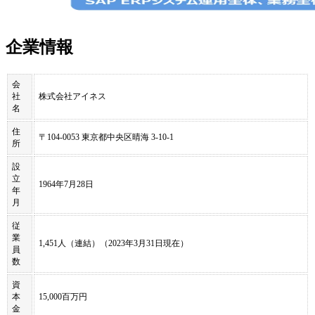
企業情報
会
社
株式会社アイネス
名
住
〒104-0053 東京都中央区晴海 3-10-1
所
設
立
1964年7月28日
年
月
従
業
1,451人（連結）（2023年3月31日現在）
員
数
資
本
15,000百万円
金