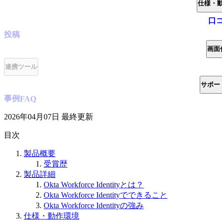
仕様・
口
投稿
画面
連携ツール
サポー
事例
FAQ
2026年04月07日
最終更新
目次
製品概要
受賞歴
製品詳細
Okta Workforce Identityとは？
Okta Workforce Identityでできること
Okta Workforce Identityの強み
仕様・動作環境