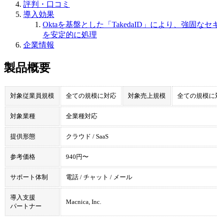
評判・口コミ
導入効果
Oktaを基盤とした「TakedaID」により、強
を安定的に処理
企業情報
製品概要
対象従業員規模
全ての規模に対応
対象売上規模
全ての規模に
対象業種
全業種対応
提供形態
クラウド / SaaS
参考価格
940円〜
サポート体制
電話 / チャット / メール
導入支援
Macnica, Inc.
パートナー