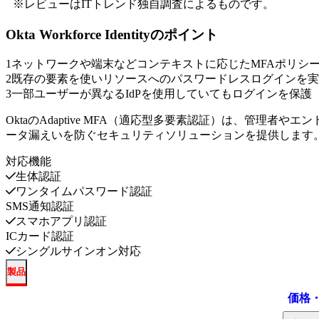
※レビューはITトレンド独自調査によるものです。
Okta Workforce Identity
のポイント
1
ネットワークや端末などコンテキストに応じたMFAポリシ
2
既存の要素を使いリソースへのパスワードレスログインを実
3
一部ユーザーが異なるIdPを使用していてもログインを保護
OktaのAdaptive MFA（適応型多要素認証）は、管理
ータ漏えいを防ぐセキュリティソリューションを提供します
対応機能
生体認証
ワンタイムパスワード認証
SMS通知認証
スマホアプリ認証
ICカード認証
シングルサインオン対応
製品
価格