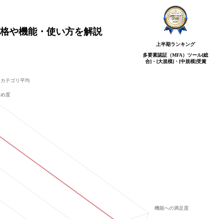
tyとは？価格や機能・使い方を解説
上半期ランキング
多要素認証（MFA）ツール[総
合]・[大規模]・[中規模]
受賞