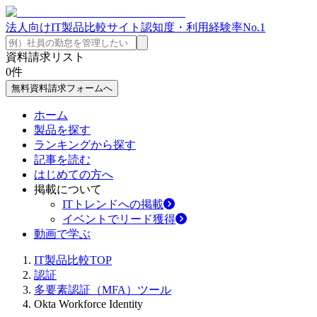
法人向けIT製品比較サイト
認知度・利用経験率No.1
資料請求リスト
0
件
無料資料請求フォームへ
ホーム
製品を探す
ランキングから探す
記事を読む
はじめての方へ
掲載について
ITトレンドへの掲載
イベントでリード獲得
動画で学ぶ
IT製品比較TOP
認証
多要素認証（MFA）ツール
Okta Workforce Identity