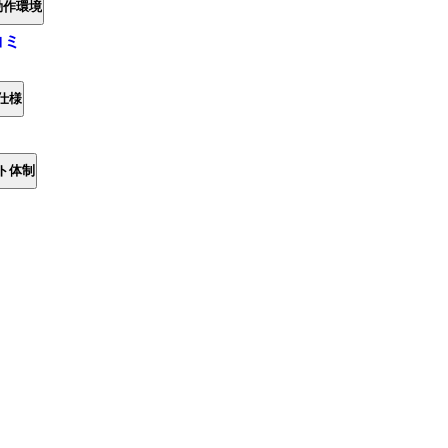
動作環境
コミ
仕様
ト体制