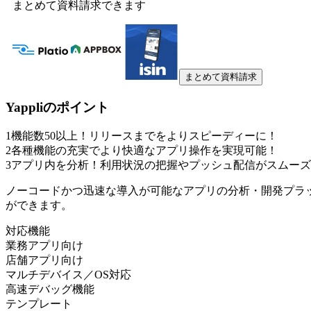
まとめて資料請求できます
まとめて資料請求
Yappli
のポイント
1
機能数50以上！リリースまでをよりスピーディーに！
2
各種機能の充実でより快適なアプリ操作を実現可能！
3
アプリ内を分析！利用状況の把握やプッシュ配信がスムーズ
ノーコードかつ迅速な導入が可能なアプリの分析・開発プラ
ができます。
対応機能
業務アプリ向け
店舗アプリ向け
マルチデバイス／OS対応
高速デバッグ機能
テンプレート