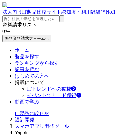
法人向けIT製品比較サイト
認知度・利用経験率No.1
資料請求リスト
0
件
無料資料請求フォームへ
ホーム
製品を探す
ランキングから探す
記事を読む
はじめての方へ
掲載について
ITトレンドへの掲載
イベントでリード獲得
動画で学ぶ
IT製品比較TOP
設計開発
スマホアプリ開発ツール
Yappli