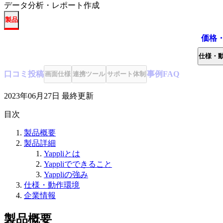
データ分析・レポート作成
製品
価格
仕様・
口コミ
投稿
事例
FAQ
画面仕様
連携ツール
サポート体制
2023年06月27日
最終更新
目次
製品概要
製品詳細
Yappliとは
Yappliでできること
Yappliの強み
仕様・動作環境
企業情報
製品概要