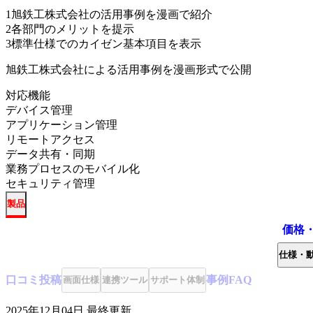
1
旭鉄工株式会社の活用事例を漫画で紹介
2
各部門のメリットを提示
3
標準仕様でのカイゼン基本項目を表示
旭鉄工株式会社による活用事例を漫画形式で公開
対応機能
デバイス管理
アプリケーション管理
リモートアクセス
データ共有・同期
業務プロセスのモバイル化
セキュリティ管理
製品
価格
仕様・
口コミ
投稿
事例
FAQ
画面仕様
連携ツール
サポート体制
2025年12月04日
最終更新