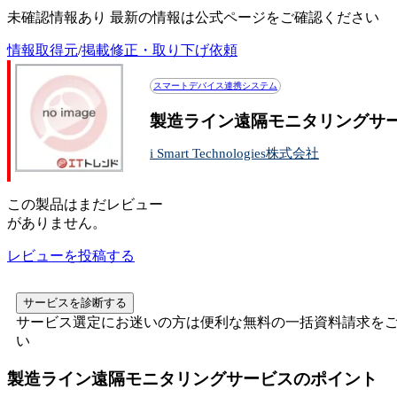
未確認情報あり 最新の情報は公式ページをご確認ください
情報取得元
/
掲載修正・取り下げ依頼
スマートデバイス連携システム
製造ライン遠隔モニタリングサ
i Smart Technologies株式会社
この
製品
はまだレビュー
がありません。
レビューを投稿する
サービスを診断する
サービス選定にお迷いの方は便利な無料の一括資料請求を
い
製造ライン遠隔モニタリングサービス
のポイント