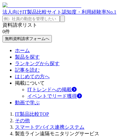
法人向けIT製品比較サイト
認知度・利用経験率No.1
資料請求リスト
0
件
無料資料請求フォームへ
ホーム
製品を探す
ランキングから探す
記事を読む
はじめての方へ
掲載について
ITトレンドへの掲載
イベントでリード獲得
動画で学ぶ
IT製品比較TOP
その他
スマートデバイス連携システム
製造ライン遠隔モニタリングサービス