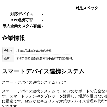
補足スペック
対応デバイス
-
API連携可否
-
導入企業カスタム有無
-
企業情報
会社名
i Smart Technologies株式会社
住所
〒447-0035 愛知県碧南市中山町7丁目26番地
スマートデバイス連携システム
スマートデバイス連携システム
とは？
スマートデバイス連携システムは、MSPのサポートで安全な
す。スマートフォンやタブレットを活用し、場所を選ばない
に最適です。MSPがセキュリティ対策やデバイス管理を代行
できます。