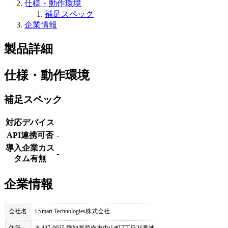
仕様・動作環境
補足スペック
企業情報
製品詳細
仕様・動作環境
補足スペック
対応デバイス
API連携可否
-
導入企業カス
-
タム有無
企業情報
会社名
i Smart Technologies株式会社
住所
〒447-0035 愛知県碧南市中山町7丁目26番地