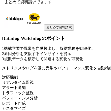
まとめて資料請求できます
まとめて資料請求
Datadog Watchdog
のポイント
1
機械学習で異常を自動検出し、監視業務を効率化。
2
原因分析を支援するインサイトを提示
3
複数データを横断して関連する変化を可視化
メトリクスやログを基に異常やパフォーマンス変化を自動検出し
対応機能
リアルタイム監視
アラート通知
トラフィック監視
パフォーマンス分析
レポート作成
カスタマイズ