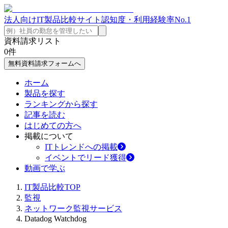
法人向けIT製品比較サイト
認知度・利用経験率No.1
資料請求リスト
0
件
無料資料請求フォームへ
ホーム
製品を探す
ランキングから探す
記事を読む
はじめての方へ
掲載について
ITトレンドへの掲載
イベントでリード獲得
動画で学ぶ
IT製品比較TOP
監視
ネットワーク監視サービス
Datadog Watchdog