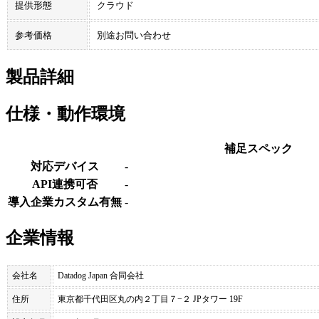
提供形態
クラウド
参考価格
別途お問い合わせ
製品詳細
仕様・動作環境
補足スペック
対応デバイス
-
API連携可否
-
導入企業カスタム有無
-
企業情報
会社名
Datadog Japan 合同会社
住所
東京都千代田区丸の内２丁目７−２ JPタワー 19F