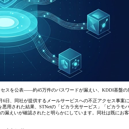
クセスを公表——約45万件のパスワードが漏えい、KDDI基盤
6年7月6日、同社が提供するメールサービスへの不正アクセス事案
悪用された結果、STNetの「ピカラ光サービス」「ピカラモ
,159件の漏えいが確認されたと明らかにしています。同社は既