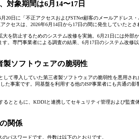
、対象期間は6月14〜17日
ら6月20日に「不正アクセスおよびSTNet顧客のメールアド
アクセスは、2026年6月14日から17日の間に発生していたと
被害拡大を防止するためのシステム改修を実施。6月21日には外
す。専門事業者による調査の結果、6月17日のシステム改修
三者製ソフトウェアの脆弱性
一部として導入していた第三者製ソフトウェアの脆弱性を悪用され
した事案です。同基盤を利用する他のISP事業者にも共通の影響
精査するとともに、KDDIと連携してセキュリティ管理および監
の関係
スのパスワードです。件数は以下のとおりです。