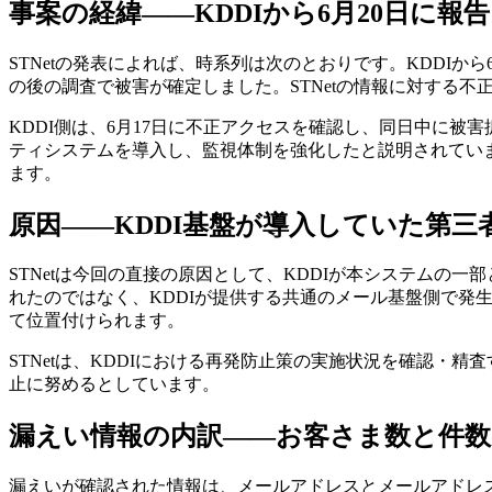
事案の経緯——KDDIから6月20日に報告
STNetの発表によれば、時系列は次のとおりです。KDDIか
の後の調査で被害が確定しました。STNetの情報に対する不正
KDDI側は、6月17日に不正アクセスを確認し、同日中に
ティシステムを導入し、監視体制を強化したと説明されていま
ます。
原因——KDDI基盤が導入していた第
STNetは今回の直接の原因として、KDDIが本システムの
れたのではなく、KDDIが提供する共通のメール基盤側で発生
て位置付けられます。
STNetは、KDDIにおける再発防止策の実施状況を確認・
止に努めるとしています。
漏えい情報の内訳——お客さま数と件数
漏えいが確認された情報は、メールアドレスとメールアドレ