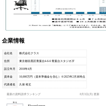
企業情報
会社名
株式会社クラス
住所
東京都目黒区青葉台4-6-6 青葉台スタジオ2F
設立年月
2018年4月
資本金
10,000万円（資本準備金を含む）※2025年2月末時点
代表者名
久保 裕丈
最新の資料請求ランキング
8月3日(月)
更新
第
1
位
Floorplanner