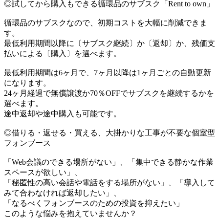
◎試してから購入もできる循環品のサブスク「Rent to own」
循環品のサブスクなので、初期コストを大幅に削減できま
す。
最低利用期間以降に〔サブスク継続〕か〔返却〕か、残価支
払いによる〔購入〕を選べます。
最低利用期間は6ヶ月で、7ヶ月以降は1ヶ月ごとの自動更新
になります。
24ヶ月経過で無償譲渡か70％OFFでサブスクを継続するかを
選べます。
途中返却や途中購入も可能です。
◎借りる・返せる・買える、大掛かりな工事が不要な個室型
フォンブース
「Web会議のできる場所がない」、「集中できる静かな作業
スペースが欲しい」、
「秘匿性の高い会話や電話をする場所がない」、「導入して
みて合わなければ返却したい」、
「なるべくフォンブースのための投資を抑えたい」
このような悩みを抱えていませんか？