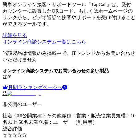
簡単オンライン接客・サポートツール「TapCall」は、受付
カウンターに設置したQRコード、もしくはホームページの
リンクから、ビデオ通話で接客やサポートを受け付けること
ができるツールです。
詳細を見る
オンライン商談システム
一覧はこちら
当該製品は情報のみ掲載中で、ITトレンドからお問い合わせ
いただけません
オンライン商談システム
でお問い合わせの多い製品
は？
月間ランキングページへ
非公開のユーザー
社名
：
非公開
業種
：
その他
職種
：
営業・販売
従業員規模
：
10
名以上 50名未満
立場
：
ユーザー（利用者）
総合評価
☆☆☆☆☆