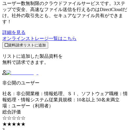
ユーザー数無制限のクラウドファイルサービスです。3ステ
ップで安全、高速なファイル送信を行えるのはDirectCloudだ
け。社外の取引先とも、セキュアなファイル共有ができま
す！
詳細を見る
オンラインストレージ
一覧はこちら
資料請求リストに追加
リストに追加した製品資料を
無料で請求できます。
非公開のユーザー
社名
：
非公開
業種
：
情報処理、ＳＩ、ソフトウェア
職種
：
情
報処理・情報システム
従業員規模
：
10名以上 50名未満
立
場
：
ユーザー（利用者）
総合評価
☆☆☆☆☆
★★★★★
3