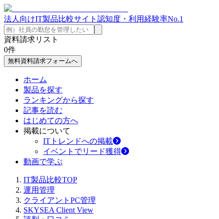
法人向けIT製品比較サイト
認知度・利用経験率No.1
資料請求リスト
0
件
無料資料請求フォームへ
ホーム
製品を探す
ランキングから探す
記事を読む
はじめての方へ
掲載について
ITトレンドへの掲載
イベントでリード獲得
動画で学ぶ
IT製品比較TOP
運用管理
クライアントPC管理
SKYSEA Client View