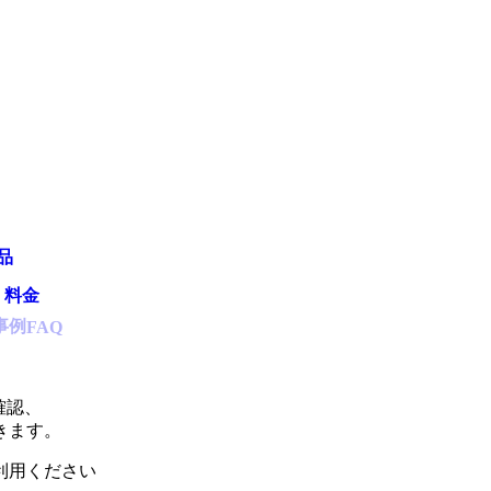
品
・料金
事例
FAQ
確認、
きます。
利用ください