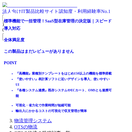
法人向けIT製品比較サイト
認知度・利用経験率No.1
グローバル統合物流管理
統合物流管理システム
全体満足度
標準機能で一括管理！SaaS型在庫管理の決定版｜スピード
資料請求リスト
導入対応
0
件
全体満足度
全体満足度
この製品はまだレビューがありません
無料資料請求フォームへ
全体満足度
☆☆☆☆☆
この製品はまだレビューがありません
POINT
ホーム
★★★★★
この製品はまだレビューがありません
製品を探す
ロボットで現場の省力化・省人化を推進！生産性向上が実現
POINT
5
ランキングから探す
各種ロボット・業務システムのシームレスな連携で改修コスト抑
POINT
記事を読む
制
物流情報を計画・進捗管理・分析します
素早く変化に対応し、導入効果を早期に享受
入出荷業務・配送業務の予実を管理します
はじめての方へ
『高機能』業種別テンプレートをはじめ150以上の機能を標準搭載
1
件
庫内作業の平準化・新規顧客の早期対応
掲載について
『使いやすい』表計算ソフトに近いデザインを導入、使いやすい
ITトレンドへの掲載
UI
POINT
『各種システム連携』既存システムやECカート、OMSとも連携可
イベントでリード獲得
能
動画で学ぶ
輸出入手続きの標準化で属人化解消
可視化・省力化で作業時間が短縮可能
IT製品比較TOP
輸出入にかかるコストの可視化で収支管理が簡単
物流・倉庫
物流管理システム
OTSの物流