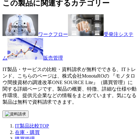
この製品に関連するカテゴリー
ワークフロー
受発注システ
ム
販売管理
IT製品・サービスの比較・資料請求が無料でできる、ITトレ
ンド。こちらのページは、
株式会社MonotaRO
の 『
モノタロ
ウ間接資材の調達改革
ONE SOURCE Lite
』（
購買管理
）に
関する詳細ページです。製品の概要、特徴、詳細な仕様や動
作環境、提供元企業などの情報をまとめています。気になる
製品は無料で資料請求できます。
IT製品比較TOP
在庫・購買
購買管理