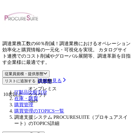
調達業務工数の60％削減！調達業務におけるオペレーション
効率化と購買情報の一元化・可視化を実現。 カタログサイ
ト連携でのコスト削減やグローバル展開等、調達革新を目指
す企業様に最適です。
従業員規模・提供形態
詳細を見る
従業員規模
リストに追加する
提供形態
オンプレミス
IT製品比較TOP
10名以上
クラウド
在庫・購買
SaaS
購買管理
購買管理のTOPICS一覧
調達支援システム PROCURESUITE（プロキュアスイ
ート）のTOPICS詳細