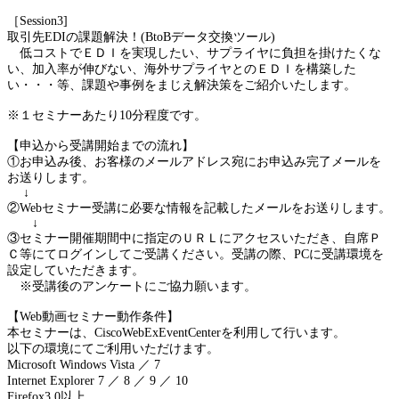
［Session3]
取引先EDIの課題解決！(BtoBデータ交換ツール)
低コストでＥＤＩを実現したい、サプライヤに負担を掛けたくな
い、加入率が伸びない、海外サプライヤとのＥＤＩを構築した
い・・・等、課題や事例をまじえ解決策をご紹介いたします。
※１セミナーあたり10分程度です。
【申込から受講開始までの流れ】
①お申込み後、お客様のメールアドレス宛にお申込み完了メールを
お送りします。
↓
②Webセミナー受講に必要な情報を記載したメールをお送りします。
↓
③セミナー開催期間中に指定のＵＲＬにアクセスいただき、自席Ｐ
Ｃ等にてログインしてご受講ください。受講の際、PCに受講環境を
設定していただきます。
※受講後のアンケートにご協力願います。
【Web動画セミナー動作条件】
本セミナーは、CiscoWebExEventCenterを利用して行います。
以下の環境にてご利用いただけます。
Microsoft Windows Vista ／ 7
Internet Explorer 7 ／ 8 ／ 9 ／ 10
Firefox3.0以上