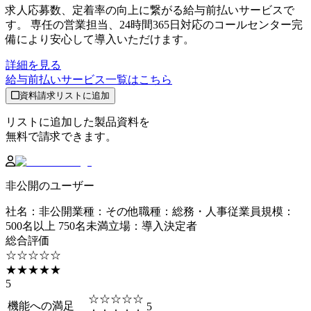
求人応募数、定着率の向上に繋がる給与前払いサービスで
す。 専任の営業担当、24時間365日対応のコールセンター完
備により安心して導入いただけます。
詳細を見る
給与前払いサービス
一覧はこちら
資料請求リストに追加
リストに追加した製品資料を
無料で請求できます。
非公開のユーザー
社名
：
非公開
業種
：
その他
職種
：
総務・人事
従業員規模
：
500名以上 750名未満
立場
：
導入決定者
総合評価
☆☆☆☆☆
★★★★★
5
☆☆☆☆☆
機能への満足
5