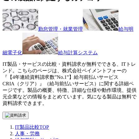
勤怠管理・就業管理
給与明
細電子化
給与計算システム
IT製品・サービスの比較・資料請求が無料でできる、ITトレ
ンド。こちらのページは、
株式会社ペイメントフォー
の
『
【4年連続資料請求数”No.1”】
給与前払いサービス
CRIA（クリア）
』（
給与前払いサービス
）に関する詳細ペ
ージです。製品の概要、特徴、詳細な仕様や動作環境、提供
元企業などの情報をまとめています。気になる製品は無料で
資料請求できます。
IT製品比較TOP
人事・労務