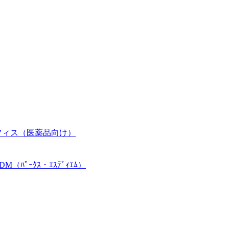
フィス（医薬品向け）
ﾊﾟｰｸｽ・ｴｽﾃﾞｨｴﾑ）