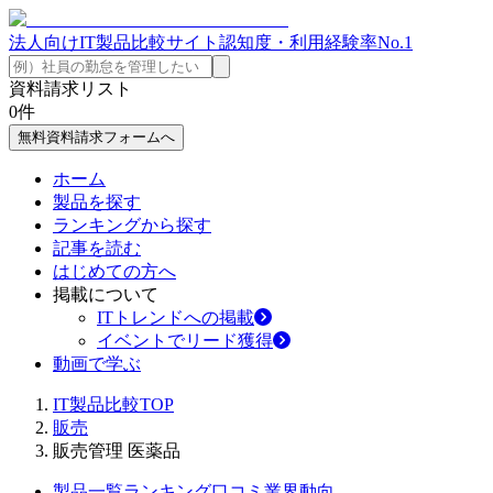
法人向けIT製品比較サイト
認知度・利用経験率No.1
資料請求リスト
0
件
無料資料請求フォームへ
ホーム
製品を探す
ランキングから探す
記事を読む
はじめての方へ
掲載について
ITトレンドへの掲載
イベントでリード獲得
動画で学ぶ
IT製品比較TOP
販売
販売管理 医薬品
製品一覧
ランキング
口コミ
業界動向