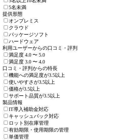
5名以上10名未満
5名未満
提供形態
オンプレミス
クラウド
パッケージソフト
ハードウェア
利用ユーザーからの口コミ・評判
満足度 4.0 〜 5.0
満足度 3.0 〜 4.0
口コミ・評判からの特長
機能への満足度が3.5以上
使いやすさが3.5以上
価格が3.5以上
サポート品質が3.5以上
製品情報
IT導入補助金対応
キャッシュバック対応
ロット別在庫管理
有効期限・使用期限の管理
単価管理