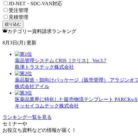
JD-NET・SDC-VAN対応
受注管理
見積管理
絞り込む
カテゴリー資料請求ランキング
8月3日(月) 更新
薬品管理システム CRIS［クリス］ Ver.3.7
島津トラステック株式会社
薬品製造・卸向けパッケージ（販売管理） アラジンオ
株式会社アイル
医薬品業界に特化した販売物流テンプレート PARCKs-SDM（
キッセイコムテック株式会社
ランキング一覧を見る
セミナー
や
お役立ち資料
などの情報が届く！