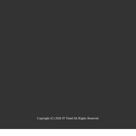
Copyright (C)
2026
IT Trend All Rights Reserved.