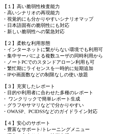
【１】高い脆弱性検査能力
・高いシナリオの再現能力
・視覚的にも分かりやすいシナリオマップ
・日本語固有の脆弱性にも対応
・新しい脆弱性への緊急対応
【２】柔軟な利用形態
・インターネットに繋がらない環境でも利用可
・集中サーバによる複数ユーザの同時利用から
・ノートPCでのスタンドアローン利用も可
・繁忙期にライセンスを一時的に短期追加
・IPや画面数などの制限なしの使い放題
【３】充実したレポート
・目的や利用者に合わせた多種のレポート
・ ワンクリックで簡単レポート生成
・グラフやサマリなどで分かりやすい
・OWASP、PCIDSSなどのガイドライン対応
【４】安心のサポート
・豊富なサポート/トレーニングメニュー