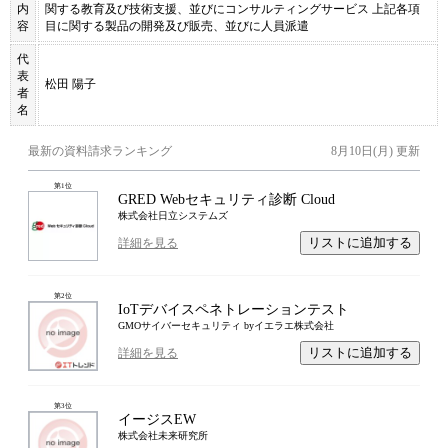
内
関する教育及び技術支援、並びにコンサルティングサービス 上記各項
容
目に関する製品の開発及び販売、並びに人員派遣
代
表
松田 陽子
者
名
最新の資料請求ランキング
8月10日(月)
更新
第
1
位
GRED Webセキュリティ診断 Cloud
株式会社日立システムズ
リストに追加する
詳細を見る
第
2
位
IoTデバイスペネトレーションテスト
GMOサイバーセキュリティ byイエラエ株式会社
リストに追加する
詳細を見る
第
3
位
イージスEW
株式会社未来研究所