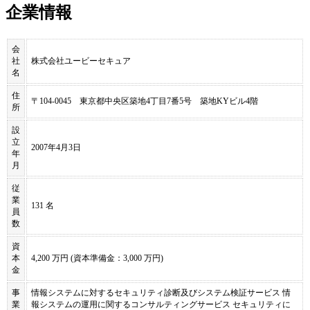
企業情報
会
社
株式会社ユービーセキュア
名
住
〒104-0045 東京都中央区築地4丁目7番5号 築地KYビル4階
所
設
立
2007年4月3日
年
月
従
業
131 名
員
数
資
本
4,200 万円 (資本準備金：3,000 万円)
金
事
情報システムに対するセキュリティ診断及びシステム検証サービス 情
業
報システムの運用に関するコンサルティングサービス セキュリティに