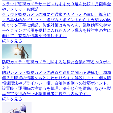
クラウド監視カメラサービスおすすめ９選を比較！月額料金
やデメリットも解説
クラウド監視カメラの概要や通常のカメラとの違い、導入に
よる具体的なメリット、選び方のポイントから主要製品の比
較までを丁寧に解説。防犯対策はもちろん、業務効率化やマ
ーケティング活用を視野に入れたカメラ導入を検討中の方に
向けて、有益な情報を提供します。
続きを見る
防犯カメラ・監視カメラに関する法律と企業が守るべきポイ
ント
防犯カメラ・監視カメラの設置や運用に関わる法律を、2026
年３月時点の情報をもとにわかりやすく解説します。個人情
報保護法やプライバシー権、自治体条例への対応ポイント、
設置時・運用時の注意点を整理。法令順守を徹底しながら製
品選定を進めたい企業担当者に役立つ内容です。
続きを見る