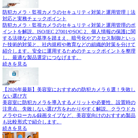
防犯カメラ・監視カメラのセキュリティ対策と運用管理｜法
対応と実務チェックポイント
防犯カメラ・監視カメラのセキュリティ対策と運用管理のポ
イントを解説。ISO/IEC 27001やSOC 2、個人情報の保護に関
する法律などの基準を踏まえ、暗号化やアクセス制御といっ
た技術的対策と、社内規程や教育などの組織的対策を分けて
紹介します。安全に運用するためのチェックポイントを整理
し、最適な製品選定につなげます。
続きを見る
【2026年最新】美容室におすすめの防犯カメラ６選！失敗し
ない選び方
美容室に防犯カメラを導入するメリットや必要性、設置時の
注意点、失敗しない選び方をわかりやすく解説。クラウドカ
メラやローカル録画タイプなど、美容室向けのおすすめ製品
も比較形式で紹介します。
続きを見る