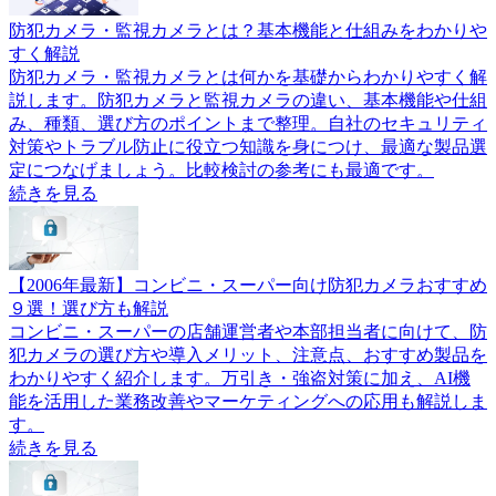
防犯カメラ・監視カメラとは？基本機能と仕組みをわかりや
すく解説
防犯カメラ・監視カメラとは何かを基礎からわかりやすく解
説します。防犯カメラと監視カメラの違い、基本機能や仕組
み、種類、選び方のポイントまで整理。自社のセキュリティ
対策やトラブル防止に役立つ知識を身につけ、最適な製品選
定につなげましょう。比較検討の参考にも最適です。
続きを見る
【2006年最新】コンビニ・スーパー向け防犯カメラおすすめ
９選！選び方も解説
コンビニ・スーパーの店舗運営者や本部担当者に向けて、防
犯カメラの選び方や導入メリット、注意点、おすすめ製品を
わかりやすく紹介します。万引き・強盗対策に加え、AI機
能を活用した業務改善やマーケティングへの応用も解説しま
す。
続きを見る