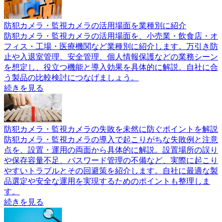
防犯カメラ・監視カメラの活用場面を業種別に紹介
防犯カメラ・監視カメラの活用場面を、小売業・飲食店・オ
フィス・工場・医療機関など業種別に紹介します。万引き防
止や入退室管理、安全管理、個人情報保護などの業務シーン
を想定し、役立つ機能と導入効果を具体的に解説。自社に合
う製品の比較検討につなげましょう。
続きを見る
防犯カメラ・監視カメラの失敗を未然に防ぐポイントを解説
防犯カメラ・監視カメラの導入で起こりがちな失敗例と注意
点を、設置・運用の両面から具体的に解説。設置場所の誤り
や保存容量不足、パスワード管理の不備など、実際に起こり
やすいトラブルとその回避策を紹介します。自社に最適な製
品選定や安全な運用を実現するためのポイントも整理しま
す。
続きを見る