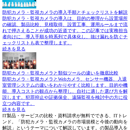
防犯カメラ・監視カメラの導入手順とチェックリストを解説
防犯カメラ・監視カメラの導入は、目的の整理から設置場所
の確認、製品比較、見積取得、設置工事、運用ルールまで流
れで押さえることが成功の近道です。この記事では実務担当
者向けに、導入手順を時系列で具体化し、抜け漏れを防ぐチ
ェックリストも表で整理します。
続きを見る
防犯カメラ・監視カメラと類似ツールの違いを徹底比較
防犯カメラ・監視カメラとWebカメラ、センサー機器、入退
室管理システムの違いをわかりやすく比較します。目的や機
能、導入コストの観点から整理し、自社に適した選び方を解
説します。犯罪抑止や証拠保全、遠隔監視を検討中の方に役
立つ内容です。
続きを見る
IT製品・サービスの比較・資料請求が無料でできる、ITトレ
ンド。「
防犯カメラ・監視カメラの市場規模と今後の動向を
解説
」というテーマについて解説しています。
の製品導入を