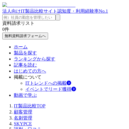
法人向けIT製品比較サイト
認知度・利用経験率No.1
資料請求リスト
0
件
無料資料請求フォームへ
ホーム
製品を探す
ランキングから探す
記事を読む
はじめての方へ
掲載について
ITトレンドへの掲載
イベントでリード獲得
動画で学ぶ
IT製品比較TOP
顧客管理
名刺管理
SKYPCE