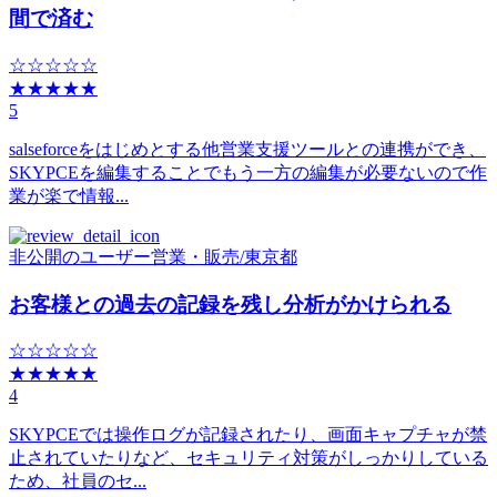
間で済む
☆☆☆☆☆
★★★★★
5
salseforceをはじめとする他営業支援ツールとの連携ができ、
SKYPCEを編集することでもう一方の編集が必要ないので作
業が楽で情報...
非公開のユーザー
営業・販売
/
東京都
お客様との過去の記録を残し分析がかけられる
☆☆☆☆☆
★★★★★
4
SKYPCEでは操作ログが記録されたり、画面キャプチャが禁
止されていたりなど、セキュリティ対策がしっかりしている
ため、社員のセ...