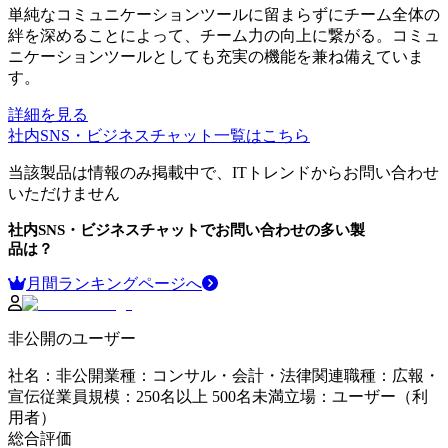
単純なコミュニケーションツールに留まらずにチーム全体の
絆を深めることによって、チーム力の向上に繋がる。コミュ
ニケーションツールとしても充実の機能を兼ね備えていま
す。
詳細を見る
社内SNS・ビジネスチャット
一覧はこちら
当該製品は情報のみ掲載中で、ITトレンドからお問い合わせ
いただけません
社内SNS・ビジネスチャット
でお問い合わせの多い製
品は？
月間ランキングページへ
非公開のユーザー
社名
：
非公開
業種
：
コンサル・会計・法律関連
職種
：
広報・
宣伝
従業員規模
：
250名以上 500名未満
立場
：
ユーザー（利
用者）
総合評価