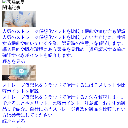
関連記事
人気のストレージ仮想化ソフトを比較！機能や選び方も解説
人気のストレージ仮想化ソフトを比較したい方向けに、共通
する機能や向いている企業、選定時の注意点を解説します。
導入目的や既存環境にあう製品を見極め、資料請求する前に
確認すべきポイントも紹介します。
続きを見る
ストレージ仮想化をクラウドで活用するには？メリットや比
較ポイントを解説
ストレージ仮想化をクラウドで活用する方法を解説します。
できることやメリット、比較ポイント、注意点、おすすめ製
品まで紹介。自社にあうストレージ仮想化製品を比較したい
方は参考にしてください。
続きを見る