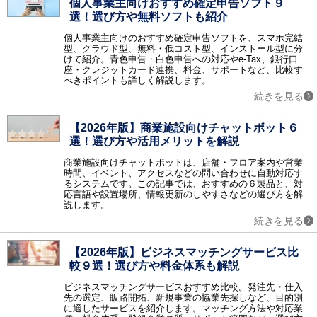
個人事業主向けおすすめ確定申告ソフト９
情報共有
選！選び方や無料ソフトも紹介
グループウェア / ナレッジマネジメント / 文書管理 / エンタープライズサーチ / 社内SNS・ビジネスチャット / ファイル転送 / FAQシステム / レポーティングツール / ペーパーレス会議 / コラボレーションツール / 契約書管理システム / マニュアル作成ツール / 議事録作成ツール / 音声認識ソフト / 会議効率化ツール / 社内ポータル / 文字起こしツール / カレンダーツール / 社内掲示板 / 位置情報管理システム
個人事業主向けのおすすめ確定申告ソフトを、スマホ完結
ビジネスプロセス
型、クラウド型、無料・低コスト型、インストール型に分
ワークフロー / BPM / RPAツール / タスク管理ツール / 業務可視化ツール / 会議室予約システム / XR（AR・VR・MR）システム / バーチャルオフィスツール / 施工管理サービス / インバウンド支援 / M&A・事業承継コンサル / 歯科クリニック支援サービス / IT点呼システム / 貿易管理システム / 内部監査
けて紹介。青色申告・白色申告への対応やe-Tax、銀行口
座・クレジットカード連携、料金、サポートなど、比較す
営業支援
べきポイントも詳しく解説します。
SFA / オンライン商談システム / セールスイネーブルメントツール
続きを見る
顧客管理
CRM / 名刺管理 / 与信管理 / コールセンターシステム / 電子カルテ / 会員管理・ポイント管理 / VOC（顧客の声） / キャンペーンマネジメント / 電子カルテ 大病院 / 電子カルテ 中小病院 / 電子カルテ 有床クリニック / 電子カルテ 無床クリニック / 電子カルテ 在宅 / IVR / カスタマーサクセスツール / 日程調整ツール / 店舗アプリ作成ツール / ホテル・宿泊施設向けシステム（PMS） / ボイスボット / 介護ソフト / LINE予約 / 民泊運営支援サービス
【2026年版】商業施設向けチャットボット６
メール・FAX・SMS
選！選び方や活用メリットを解説
メール配信システム / メールセキュリティ / スパム対策 / メールアーカイブ / FAX配信 / メール共有 / メール誤送信対策 / メール暗号化 / クラウドメール / SMS送信サービス / メールリレーサービス / CPaaS
商業施設向けチャットボットは、店舗・フロア案内や営業
マーケティング
時間、イベント、アクセスなどの問い合わせに自動対応す
るシステムです。この記事では、おすすめの６製品と、対
レコメンドエンジン / マーケティングオートメーションツール / コンテンツマーケティング / Web接客ツール / サイト離脱防止（ポップアップ）ツール / メールマーケティングシステム / SEOツール / SNS管理ツール / ABテストツール / フォーム作成ツール / 広告運用ツール / ヒートマップツール / CDP（カスタマーデータプラットフォーム） / MEOツール / アプリ解析ツール / プッシュ通知サービス / LINEマーケティングツール / ランディングページ作成ツール（LP作成ツール） / MEO対策サービス / マーケティングツール / LLMO対策サービス
応言語や設置場所、情報更新のしやすさなどの選び方を解
データ蓄積・分析
説します。
BIツール / テキストマイニング / DWH / データマイニング / ETL / 商圏分析・エリアマーケティング / ソーシャル分析 / BIツール クラウド / BIツール導入・活用支援 / DMP / SaaS管理システム / 機械学習（マシンラーニング） / 企業データベース / 予測分析ツール / Webサイト翻訳ツール / 脱炭素支援サービス / 広告効果測定
続きを見る
WEB
CMS / アクセス解析 / ECサイト構築 / 動画配信システム / オンライン決済システム / 予約システム / EC管理ソフト / ショッピングカート / チャット接客ツール / チャットボット / Webコンサルティング / ノーコード・ローコード開発 / イベント管理システム / ネットショップ管理システム / サイト内検索ツール / Webデザインツール / EFOツール
【2026年版】ビジネスマッチングサービス比
較９選！選び方や料金体系も解説
通信インフラ
VPN / IP電話 / CDN / マルチホーミング / WAN / PBX / WAN高速化 / VPN 海外・国際 / 法人携帯 / 法人向けポケットWifi
ビジネスマッチングサービスおすすめ比較。発注先・仕入
先の選定、販路開拓、新規事業の協業先探しなど、目的別
ハードウェアインフラ
に適したサービスを紹介します。マッチング方法や対応業
ストレージ / サーバ / シンクライアント / KVMスイッチ / UPS / PDU