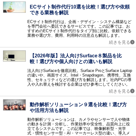
ネットワーク監視 / サーバ運用監視 / ログ監視 / トラフィック監視 / MSPサービス（運用監視代行）
ECサイト制作代行10選を比較！選び方や依頼
認証
できる業務を解説
生体認証 / 電子認証 / シングルサインオン / ワンタイムパスワード / ID管理 / 電子署名 / 時刻認証 / 特権ID管理 / PKI認証 / 電話認証・SMS認証 / 多要素認証（MFA）ツール / CIAM / ISO認証 / ISMS認証機関 / IDaaS
ECサイト制作代行は、企画・デザイン・システム構築など
アウトソーシング
を専門会社へ委託できるサービスです。この記事では、お
経理アウトソーシング / 社宅代行 / オフィス移転 / オフィスデザイン・レイアウト / レンタルユニフォーム / キッティングサービス / 文書保管 / 給与アウトソーシング / 年末調整アウトソーシング / 営業代行（セールスアウトソーシング） / スキャニングサービス・スキャン代行 / オンラインアシスタント（秘書）・業務代行サービス / 通販（EC）コンサルティング・代行 / DX支援・コンサルティング・アウトソーシング / ITアウトソーシングサービス / 法人向け決済代行・請求代行サービス / 福利厚生サービス / SNS運用代行サービス / 記事作成代行サービス / 顧問紹介サービス / マーケティングオートメーションツール導入・運用代行（MAツール導入・運用代行） / 会計ソフト導入・運用代行 / 電話代行（コールセンターアウトソーシング） / ショート動画マーケティング / ダイレクトリクルーティング代行 / 法人向け労働保険申請代行 / 法人向け社会保険申請代行 / ECサイト制作代行
すすめのECサイト制作代行をタイプ別に比較。依頼できる
業務や選び方、費用、利用時の注意点も解説します。
研修
続きを見る
研修 / 新入社員向け研修 / 営業力強化研修 / コミュニケーション研修 / 管理職向け研修 / ビジネスマナー研修 / リーダーシップ研修 / マネジメント研修 / グローバル（語学）研修 / セキュリティ研修 / コンプライアンス研修 / AI研修
金融サービス
【2026年版】法人向けSurface８製品を比
ファクタリング
較！選び方や個人向けとの違いも解説
採用支援
法人向けSurfaceを徹底比較。Surface ProとSurface Laptop
適性検査 / 採用コンサルティング / 採用アウトソーシング / 新卒紹介 / 採用イベント
の違いや、画面サイズ、Intel・Snapdragon、携帯性、互換
性、セキュリティなどの選び方を解説します。社内PCの導
IT導入補助金
入や入れ替えを検討する企業はぜひ参考にしてください。
【補助金対象】人事給与・勤怠管理 / 【補助金対象】仕入販売・在庫管理 / 【補助金対象】会計・原価管理 / 【補助金対象】ERP（基幹統合） / 【補助金対象】顧客管理・案件管理 / 【補助金対象】ワークフロー（承認申請） / 【補助金対象】グループウェア・情報共有 / 【補助金対象】POS・店舗管理 / 【補助金対象】電子カルテ / 【補助金対象】介護福祉業向けシステム / 【補助金対象】製造業向けシステム / 【補助金対象】経費精算システム / 【補助金対象】名刺管理 / 【補助金対象】財務会計・管理会計 / 【補助金対象】原価・予算管理 / 【補助金対象】文書管理（帳票/契約書/その他） / 法人向け助成金申請代行
続きを見る
その他
スマートデバイス連携システム / GoogleApps導入支援 / 安否確認システム / アンケートシステム / 文書電子化 / 物品管理 / 化学物質管理システム / 運行管理システム / 受付システム / グループウェア導入支援 / リモートコントロール（遠隔操作） / デジタルサイネージ / 分散処理（HPCクラスタ） / 知的財産管理 / デジタル著作権管理（DRM） / e文書ソリューション / 保育園・幼稚園システム / セキュリティ特集 / 賃貸管理ソフト / ホームページ制作 / コラム / テレワーク特集 / テレワーク特集_ネオキャリア / アノテーション / ワークブース / 動作解析ソリューション / ビジネスマッチングサービス / 内部統制ツール
動作解析ソリューション９選を比較！選び方
調査レポート
や活用方法も解説
調査レポート
動作解析ソリューションは、カメラやセンサーで人や物体
の動きを計測・分析し、作業効率や安全性、品質向上に役
立てるシステムです。この記事では、映像解析型・光学
式・慣性センサー型・AI・マーカーレス型の違い、導入メ