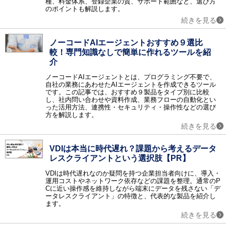
種、料金体系、登録企業の質、サポート範囲など、選び方
のポイントも解説します。
ネットワークインフラ
続きを見る
CTI / ロードバランサ / 電話会議 / リモートアクセス / ネットワーク機器 / テレビ会議 / Web会議 / 無線LAN構築 / アプリケーションデリバリコントローラ / ウェビナー・Webセミナーツール / 法人PC
ネットワークセキュリティ
ノーコードAIエージェントおすすめ９選比
ファイアウォール / WAF / 不正侵入検知・防御システム（IDS・IPS） / ネットワーク暗号化 / DDoS対策 / 検疫ネットワーク / サイバー攻撃対策 / アクセスコントロール / Web改ざん検知 / EDR / ゼロトラスト・セキュリティ / クラウドセキュリティ / CASB / 情報漏洩対策サービス / 第三者保守 (EOSL保守) / ASM
較！専門知識なしで簡単に作れるツールを紹
その他のセキュリティ
介
ウィルス対策 / セキュリティ診断 / 暗号化 / フィルタリングソフト / 入退室管理 / セキュリティシステム / 印刷セキュリティ / DLP / UTM（統合脅威管理） / コピー防止 / 標的型攻撃対策 / ハードディスク暗号化 / USBメモリ暗号化 / ファイル暗号化 / マイナンバーセキュリティ / 防犯カメラ・監視カメラ / 風評被害対策サービス / データレスクライアント
ノーコードAIエージェントとは、プログラミング不要で、
データセンター
自社の業務にあわせたAIエージェントを作成できるツール
データセンターソリューション / ホスティング / ハウジング
です。この記事では、おすすめ９製品をタイプ別に比較
し、社内問い合わせや資料作成、業務フローの自動化とい
データ管理
った活用方法、連携性・セキュリティ・操作性などの選び
データベース / BCP（事業継続計画）対策ソリューション / データバックアップ / データ軽量化・データ最適化 / クラスタリング / データレプリケーション / データベースセキュリティ / PCバックアップソフト / データ消去ソフト / 不動産業務支援システム
方を解説します。
続きを見る
運用管理
統合運用管理 / ログ管理 / サービスデスク / MDM（モバイル端末管理） / フォレンジック / コンフィグ管理 / LCMサービス / ジョブ管理 / クライアントPC管理 / APMツール / 飲食業支援システム / ヘルプデスクサービス / PSI管理
VDIは本当に時代遅れ？課題から考えるデータ
設計開発
レスクライアントという選択肢【PR】
開発ツール / CAD / オフショア開発 / 超高速開発 / 3D CADソフト / 統合開発環境（IDE） / スマホアプリ開発ツール / CAEソフト / CI/CDツール / バージョン管理システム / 設備保全管理システム（CMMS） / 受託開発 / 図面比較システム
VDIは時代遅れなのか疑問を持つ企業担当者向けに、導入・
仮想化
運用コストやネットワーク依存などの課題を整理。通常のP
サーバ仮想化 / ストレージ仮想化 / デスクトップ仮想化 / アプリケーション仮想化 / ネットワーク仮想化
Cに近い操作感を維持しながら端末にデータを残さない「デ
ータレスクライアント」の特徴と、代表的な製品を紹介し
クラウド
ます。
クラウド構築 / オンラインストレージ / IaaS / PaaS / クラウドサーバー / iPaaS
続きを見る
監視