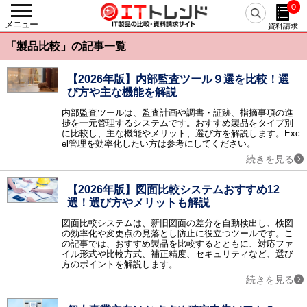
0
戻る
メニュー
資料請求
カテゴリーから探す
「製品比較」の記事一覧
人事・労務
人事システム / eラーニング / 勤怠管理・就業管理 / 【旧】人事評価システム / 給与明細電子化 / 経費精算システム / 給与計算システム / タレントマネジメント / シフト管理・人員計画（WFM） / 人事評価システム / 採用管理・選考管理システム / 健康管理システム / マイナンバー管理システム / 経費精算システム クラウド / 労務管理システム / eラーニングコンテンツ作成・提供 / 従業員満足度調査（ES調査） / 給与前払いサービス / Web面接・オンライン面接 / 離職防止・定着率向上ツール / 年末調整支援システム / 目標管理システム / 人事コンサルティング / メンタルヘルス・ストレスチェック / 1on1ツール / 採用サイト作成ツール / リファレンスチェックサービス / 反社チェックツール / リファラル採用ツール / 出張管理システム(BTM) / スキル管理システム / フリーランス管理システム / 組織診断サービス / CLM（契約ライフサイクルマネジメント） / 中途採用支援サービス / 新卒採用支援サービス / デジタル給与ソリューション
【2026年版】内部監査ツール９選を比較！選
び方や主な機能を解説
基幹統合
ERP / SCM / EAI / ERP クラウド / 美容クリニック支援サービス / アパレル業支援システム
内部監査ツールは、監査計画や調書・証跡、指摘事項の進
捗を一元管理するシステムです。おすすめ製品をタイプ別
会計
に比較し、主な機能やメリット、選び方を解説します。Exc
会計ソフト / 固定資産管理 / IT資産管理 / 債務管理・債権管理 / 予算管理 / 会計ソフト クラウド / 請求書受取サービス / 経営管理システム / 連結会計システム / リース資産管理システム / 電子マネー送金代行 / 振込代行サービス
el管理を効率化したい方は参考にしてください。
AIサービス
続きを見る
AI-OCR / AI翻訳（自動翻訳）ツール / AIコンサルティング / AI契約書レビューサービス / AIライティングサービス / 生成AI開発サービス / 生成AI導入サービス / 医療向け生成AIサービス / AI開発サービス / AI導入サービス / 医療向けAIサービス / AIエージェント / AI電話自動応答サービス / 経理AIエージェント / 専用AI構築プラットフォーム
販売
【2026年版】図面比較システムおすすめ12
販売管理 / POSシステム / 電子帳票システム / 帳票電子化 / 見積管理 / 店舗管理 / Web請求書・クラウド請求書 / 販売管理 クラウド / 販売管理 パッケージ / 販売管理 製造業 / 販売管理 医薬品 / 販売管理 商社・卸売 / 帳票クラウドサービス / サブスクリプション管理システム / 越境EC
選！選び方やメリットも解説
生産
図面比較システムは、新旧図面の差分を自動検出し、検図
生産管理 / PLM / プロジェクト管理 / 原価管理 / 図面管理（EDM） / PDM / 部品管理（BOM） / 工程管理 / 工事管理 / 温湿度管理システム / CO2排出量管理システム / 商品情報管理システム（PIM） / BOM/BOP生成・変換エンジン
の効率化や変更点の見落とし防止に役立つツールです。こ
の記事では、おすすめ製品を比較するとともに、対応ファ
在庫・購買
イル形式や比較方式、補正精度、セキュリティなど、選び
方のポイントを解説します。
EDI / 在庫管理 / 需要予測 / 購買管理 / 受発注システム / 電子契約システム / 見積査定システム / 病院在庫管理システム（SPD）
続きを見る
物流・倉庫
物流管理 / 倉庫管理（WMS） / 配送管理システム / ピッキングシステム / 物流代行 / バース管理システム / 送り状発行システム