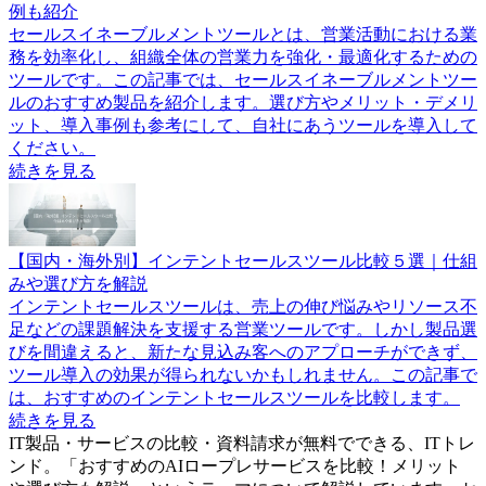
例も紹介
セールスイネーブルメントツールとは、営業活動における業
務を効率化し、組織全体の営業力を強化・最適化するための
ツールです。この記事では、セールスイネーブルメントツー
ルのおすすめ製品を紹介します。選び方やメリット・デメリ
ット、導入事例も参考にして、自社にあうツールを導入して
ください。
続きを見る
【国内・海外別】インテントセールスツール比較５選｜仕組
みや選び方を解説
インテントセールスツールは、売上の伸び悩みやリソース不
足などの課題解決を支援する営業ツールです。しかし製品選
びを間違えると、新たな見込み客へのアプローチができず、
ツール導入の効果が得られないかもしれません。この記事で
は、おすすめのインテントセールスツールを比較します。
続きを見る
IT製品・サービスの比較・資料請求が無料でできる、ITトレ
ンド。「
おすすめのAIロープレサービスを比較！メリット