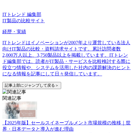
ITトレンド 編集部
IT製品の比較サイト
経歴・実績
ITトレンドはイノベーションが2007年より運営している法人
向けIT製品の比較・資料請求サイトです。累計訪問者数
2,000万人以上、3,750製品以上を掲載しています。ITトレン
ド編集部では、読者がIT製品・サービスを比較検討する際に
役立つ情報や、システムを活用した社内の課題解決のヒント
になる情報を記事にして日々発信しています。
記事上部にジャンプして戻る＞
関連記事
【2025年版】セールスイネーブルメント市場規模の推移｜世
界・日本データと導入が進む理由