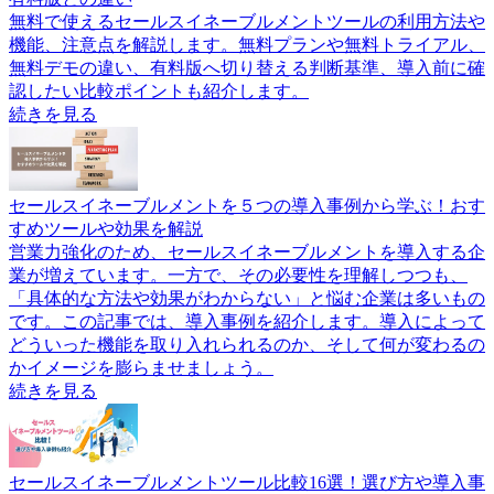
無料で使えるセールスイネーブルメントツールの利用方法や
機能、注意点を解説します。無料プランや無料トライアル、
無料デモの違い、有料版へ切り替える判断基準、導入前に確
認したい比較ポイントも紹介します。
続きを見る
セールスイネーブルメントを５つの導入事例から学ぶ！おす
すめツールや効果を解説
営業力強化のため、セールスイネーブルメントを導入する企
業が増えています。一方で、その必要性を理解しつつも、
「具体的な方法や効果がわからない」と悩む企業は多いもの
です。この記事では、導入事例を紹介します。導入によって
どういった機能を取り入れられるのか、そして何が変わるの
かイメージを膨らませましょう。
続きを見る
セールスイネーブルメントツール比較16選！選び方や導入事