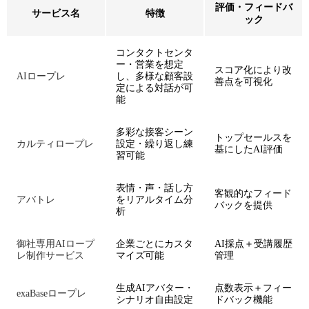
評価・フィードバ
サービス名
特徴
ック
コンタクトセンタ
ー・営業を想定
スコア化により改
AIロープレ
し、多様な顧客設
善点を可視化
定による対話が可
能
多彩な接客シーン
トップセールスを
カルティロープレ
設定・繰り返し練
基にしたAI評価
習可能
表情・声・話し方
客観的なフィード
アバトレ
をリアルタイム分
バックを提供
析
御社専用AIロープ
企業ごとにカスタ
AI採点＋受講履歴
レ制作サービス
マイズ可能
管理
生成AIアバター・
点数表示＋フィー
exaBaseロープレ
シナリオ自由設定
ドバック機能