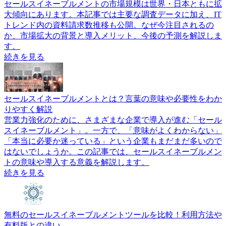
セールスイネーブルメントの市場規模は世界・日本ともに拡
大傾向にあります。本記事では主要な調査データに加え、IT
トレンド内の資料請求数推移も公開。なぜ今注目されるの
か、市場拡大の背景と導入メリット、今後の予測を解説しま
す。
続きを見る
セールスイネーブルメントとは？言葉の意味や必要性をわか
りやすく解説
営業力強化のために、さまざまな企業で導入が進む「セール
スイネーブルメント」。一方で、「意味がよくわからない」
「本当に必要か迷っている」という企業もまだまだ多いので
はないでしょうか。この記事では、セールスイネーブルメン
トの意味や導入する意義を解説します。
続きを見る
無料のセールスイネーブルメントツールを比較！利用方法や
有料版との違い