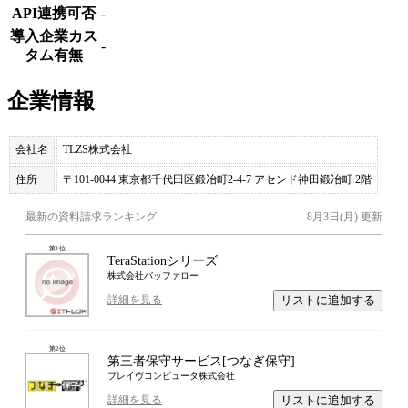
API連携可否
-
導入企業カス
-
タム有無
企業情報
会社名
TLZS株式会社
住所
〒101-0044 東京都千代田区鍛冶町2-4-7 アセンド神田鍛冶町 2階
最新の資料請求ランキング
8月3日(月)
更新
第
1
位
TeraStationシリーズ
株式会社バッファロー
リストに追加する
詳細を見る
第
2
位
第三者保守サービス[つなぎ保守]
ブレイヴコンピュータ株式会社
リストに追加する
詳細を見る