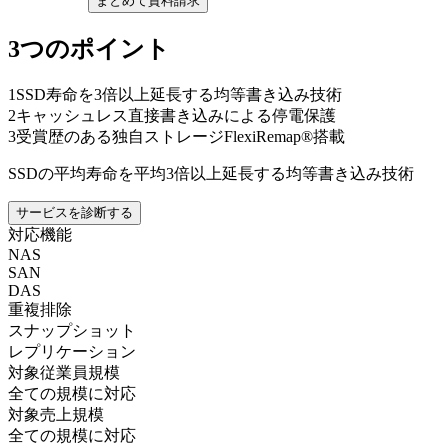
まとめて資料請求
3つのポイント
1
SSD寿命を3倍以上延長する均等書き込み技術
2
キャッシュレス直接書き込みによる停電保護
3
受賞歴のある独自ストレージFlexiRemap®搭載
SSDの平均寿命を平均3倍以上延長する均等書き込み技術
サービスを診断する
対応機能
NAS
SAN
DAS
重複排除
スナップショット
レプリケーション
対象従業員規模
全ての規模に対応
対象売上規模
全ての規模に対応