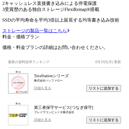
2
キャッシュレス直接書き込みによる停電保護
3
受賞歴のある独自ストレージFlexiRemap®搭載
SSDの平均寿命を平均3倍以上延長する均等書き込み技術
ストレージの製品一覧はこちら
料金・価格プラン
価格・料金プランの詳細はお問い合わせください。
最新の資料請求ランキング
8月10日(月)
更新
第
1
位
TeraStationシリーズ
株式会社バッファロー
リストに追加する
詳細を見る
第
2
位
第三者保守サービス[つなぎ保守]
ブレイヴコンピュータ株式会社
リストに追加する
詳細を見る