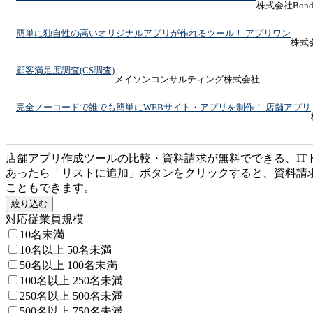
株式会社Bond
簡単に独自性の高いオリジナルアプリが作れるツール！ アプリワン
株式会
顧客満足度調査(CS調査)
メイソンコンサルティング株式会社
完全ノーコードで誰でも簡単にWEBサイト・アプリを制作！ 店舗アプリ
店舗アプリ作成ツールの比較・資料請求が無料でできる、I
あったら「リストに追加」ボタンをクリックすると、資料請
こともできます。
絞り込む
対応従業員規模
10名未満
10名以上 50名未満
50名以上 100名未満
100名以上 250名未満
250名以上 500名未満
500名以上 750名未満