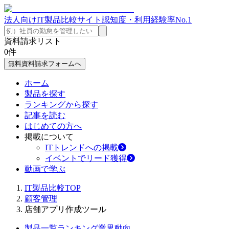
法人向けIT製品比較サイト
認知度・利用経験率No.1
資料請求リスト
0
件
無料資料請求フォームへ
ホーム
製品を探す
ランキングから探す
記事を読む
はじめての方へ
掲載について
ITトレンドへの掲載
イベントでリード獲得
動画で学ぶ
IT製品比較TOP
顧客管理
店舗アプリ作成ツール
製品一覧
ランキング
業界動向