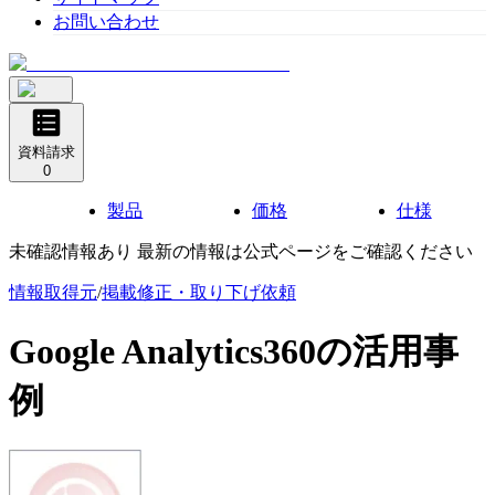
お問い合わせ
資料請求
0
製品
価格
仕様
未確認情報あり 最新の情報は公式ページをご確認ください
情報取得元
/
掲載修正・取り下げ依頼
Google Analytics360
の活用事
例