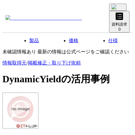
資料請求
0
製品
価格
仕様
未確認情報あり 最新の情報は公式ページをご確認ください
情報取得元
/
掲載修正・取り下げ依頼
DynamicYield
の活用事例