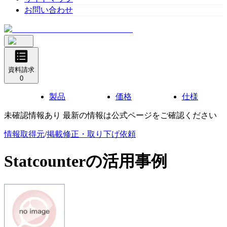
お問い合わせ
資料請求
0
製品
価格
仕様
未確認情報あり 最新の情報は公式ページをご確認ください
情報取得元
/
掲載修正・取り下げ依頼
Statcounter
の活用事例