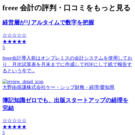
freee 会計の評判・口コミをもっと見る
経営層がリアルタイムで数字を把握
☆☆☆☆☆
★★★★★
5
freee会計導入前はオンプレミスの会計システムを使用してお
り、月次試算表を月末までに作成してPDFにして紙で報告す
るという今で...
大野由規謙
株式会社ケー・シップ
財務・経理
/
愛知県
簿記知識ゼロでも、出版スタートアップの経理を
完結
☆☆☆☆☆
★★★★★
5