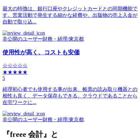
最大の特徴は、銀行口座やクレジットカードとの同期機能で
す。営業活動で発生する細かな経費や、出版物の売上入金が
自動で取り込...
非公開のユーザー
財務・経理
/
東京都
使用性が高く、コストも安価
☆☆☆☆☆
★★★★★
5
経理初心者でも使用する事が出来、帳票の読み取り機器との
相性も良く、データ保存もできる。クラウドであることから
在宅ワークに...
非公開のユーザー
財務・経理
/
東京都
『freee 会計』と