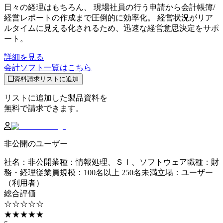
日々の経理はもちろん、 現場社員の行う申請から会計帳簿/
経営レポートの作成まで圧倒的に効率化。 経営状況がリア
ルタイムに見える化されるため、迅速な経営意思決定をサポ
ート。
詳細を見る
会計ソフト
一覧はこちら
資料請求リストに追加
リストに追加した製品資料を
無料で請求できます。
非公開のユーザー
社名
：
非公開
業種
：
情報処理、ＳＩ、ソフトウェア
職種
：
財
務・経理
従業員規模
：
100名以上 250名未満
立場
：
ユーザー
（利用者）
総合評価
☆☆☆☆☆
★★★★★