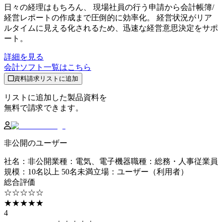
日々の経理はもちろん、 現場社員の行う申請から会計帳簿/
経営レポートの作成まで圧倒的に効率化。 経営状況がリア
ルタイムに見える化されるため、迅速な経営意思決定をサポ
ート。
詳細を見る
会計ソフト
一覧はこちら
資料請求リストに追加
リストに追加した製品資料を
無料で請求できます。
非公開のユーザー
社名
：
非公開
業種
：
電気、電子機器
職種
：
総務・人事
従業員
規模
：
10名以上 50名未満
立場
：
ユーザー（利用者）
総合評価
☆☆☆☆☆
★★★★★
4