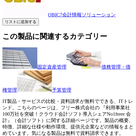
OBIC7会計情報ソリューション
リストに追加する
この製品に関連するカテゴリー
固定資産管理
債務管理・債
権管理
予算管理
IT製品・サービスの比較・資料請求が無料でできる、ITトレ
ンド。こちらのページは、
フリー株式会社
の 『
利用事業社
100万社を突破！クラウド会計ソフト導入シェアNo1
freee 会
計
』（
会計ソフト
）に関する詳細ページです。製品の概要、
特徴、詳細な仕様や動作環境、提供元企業などの情報をまと
めています。気になる製品は無料で資料請求できます。