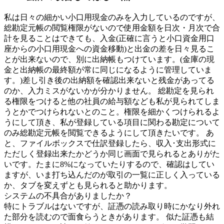
私は日々の細かい小口用現金のみを入力しているのですが、
総勘定元帳の閲覧権限がないので使用金額を日次・月次で合
計を見ることはできても、入金(正確に言うと小口資金用口
座からの小口用現金への資金移動)と出金の差を日々見るこ
とが出来ないので、別に出納帳もつけています。(金庫の現
金と出納帳の最終額が常に同じになるように管理していま
す。)差し引き後の出納額を確認出来ないと残金があってる
のか、入力ミスがないかが分かりません。 総勘定を見られ
る権限をつけると他の社員の給与額なども私が見られてしま
うとかでつけられないとのこと。権限を細かくつけられるよ
うにして頂き、私が登録している項目に関わる勘定について
のみ総勘定元帳を閲覧できるようにして頂きたいです。 あ
と、ファイルボックスで仕訳登録したら、収入･支出形式に
ただしく登録出来たかどうか同じ画面で見られるとありがた
いです。たまに8%になっていたりするので、確認はしてい
ますが、いま打ち込んだのが取引の一覧に正しく入っている
か、タブを変えずとも見られると助かります。
システムの不具合がありましたか？
特にトラブルはないですが、証憑の読み取り時にかなり外れ
た部分を読むので面食らうときがあります。 似た証憑も結