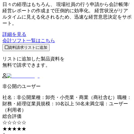
日々の経理はもちろん、 現場社員の行う申請から会計帳簿/
経営レポートの作成まで圧倒的に効率化。 経営状況がリア
ルタイムに見える化されるため、迅速な経営意思決定をサポ
ート。
詳細を見る
会計ソフト
一覧はこちら
資料請求リストに追加
リストに追加した製品資料を
無料で請求できます。
非公開のユーザー
社名
：
非公開
業種
：
卸売・小売業・商業（商社含む）
職種
：
財務・経理
従業員規模
：
10名以上 50名未満
立場
：
ユーザー
（利用者）
総合評価
☆☆☆☆☆
★★★★★